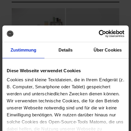
Zustimmung
Details
Über Cookies
Diese Webseite verwendet Cookies
EVA Cucina
EMMA + DANIEL
Cookies sind kleine Textdateien, die in Ihrem Endgerät (z.
Fotografo: Lorenz
Fotografo: Lorenz
B. Computer, Smartphone oder Tablet) gespeichert
Sternbach
Sternbach
werden und unterschiedlichen Zwecken dienen können.
Wir verwenden technische Cookies, die für den Betrieb
Download
Download
unserer Webseite notwendig sind und für die wir keine
Einwilligung benötigen. Wir nutzen darüber hinaus nur
solche Cookies des Open-Source-Tools Matomo, die uns
dabei helfen, die Nutzung unserer Webseite zu