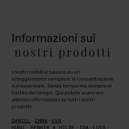
Informazioni sui
nostri prodotti
I nostri mobili si basano su un
atteggiamento semplice: la concentrazione
sull'essenziale. Senza tempo ma sempre al
battito del tempo. Qui potete scaricare
ulteriori informazioni su tutti i nostri
prodotti:
DANIEL
-
EMMA
-
EVA
-
HUGO, HENRIK & HILDE
-
IDA
-
LUIS
-