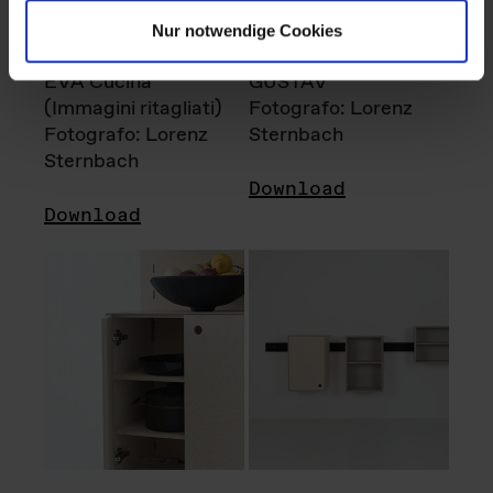
Nur notwendige Cookies
EVA Cucina
GUSTAV
(Immagini ritagliati)
Fotografo: Lorenz
Fotografo: Lorenz
Sternbach
Sternbach
Download
Download