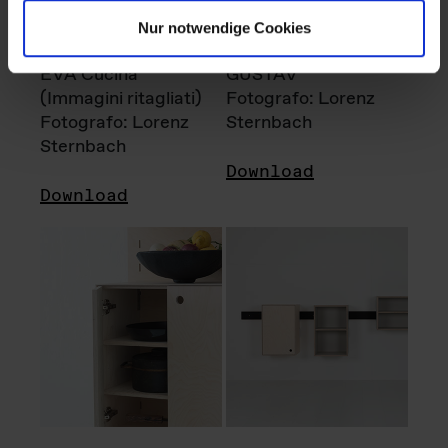
Nur notwendige Cookies
EVA Cucina
GUSTAV
(Immagini ritagliati)
Fotografo: Lorenz
Fotografo: Lorenz
Sternbach
Sternbach
Download
Download