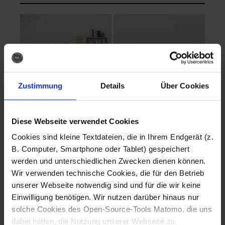
Zustimmung
Details
Über Cookies
Diese Webseite verwendet Cookies
EVA Cucina
EMMA + DANIEL
Cookies sind kleine Textdateien, die in Ihrem Endgerät (z.
Fotografo: Lorenz
Fotografo: Lorenz
B. Computer, Smartphone oder Tablet) gespeichert
Sternbach
Sternbach
werden und unterschiedlichen Zwecken dienen können.
Wir verwenden technische Cookies, die für den Betrieb
Download
Download
unserer Webseite notwendig sind und für die wir keine
Einwilligung benötigen. Wir nutzen darüber hinaus nur
solche Cookies des Open-Source-Tools Matomo, die uns
dabei helfen, die Nutzung unserer Webseite zu