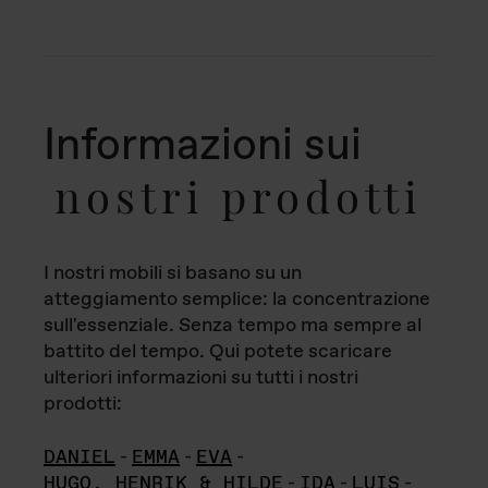
Informazioni sui
nostri prodotti
I nostri mobili si basano su un
atteggiamento semplice: la concentrazione
sull'essenziale. Senza tempo ma sempre al
battito del tempo. Qui potete scaricare
ulteriori informazioni su tutti i nostri
prodotti:
DANIEL
-
EMMA
-
EVA
-
HUGO, HENRIK & HILDE
-
IDA
-
LUIS
-