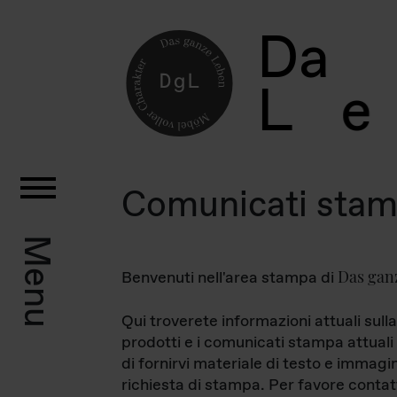
D
a
L
e
Comunicati sta
Menu
Das gan
Benvenuti nell'area stampa di
Qui troverete informazioni attuali sulla
prodotti e i comunicati stampa attuali 
di fornirvi materiale di testo e immagi
richiesta di stampa. Per favore contat