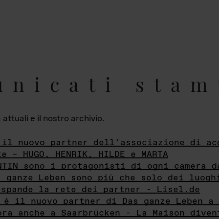
unicati stam
ttuali e il nostro archivio.
 il nuovo partner dell’associazione di ac
te – HUGO, HENRIK, HILDE e MARTA
NTIN sono i protagonisti di ogni camera d
s ganze Leben sono più che solo dei luogh
espande la rete dei partner - Lisel.de
 è il nuovo partner di Das ganze Leben a 
ora anche a Saarbrücken - La Maison diven