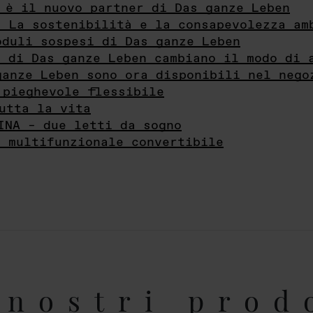
 è il nuovo partner di Das ganze Leben
- La sostenibilità e la consapevolezza am
oduli sospesi di Das ganze Leben
i di Das ganze Leben cambiano il modo di 
ganze Leben sono ora disponibili nel nego
 pieghevole flessibile
utta la vita
INA – due letti da sogno
e multifunzionale convertibile
nostri prod