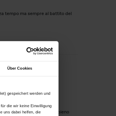
nza tempo ma sempre al battito del
Über Cookies
agini
blet) gespeichert werden und
ür die wir keine Einwilligung
Leben
GmbH e rimangono in pieno
 uns dabei helfen, die