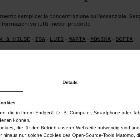
iamento semplice: la concentrazione sull'essenziale. Se
formazioni su tutti i nostri prodotti:
K & HILDE
-
IDA
-
LUIS
-
MARTA
-
MONIKA
-
SOFIA
Details
hivio di imm
Cookies
ien, die in Ihrem Endgerät (z. B. Computer, Smartphone oder Ta
ini!
ienen können.
kies, die für den Betrieb unserer Webseite notwendig sind und f
Das ganze 
re del materiale fotografico sono detenuti da
er hinaus nur solche Cookies des Open-Source-Tools Matomo, die