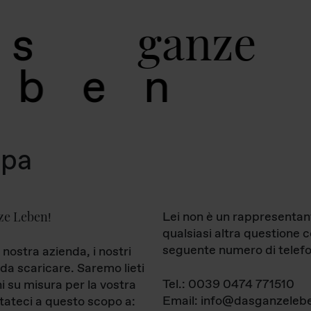
g
a
n
z
e
s
b
e
n
mpa
ze Leben
Lei non è un rappresentan
!
qualsiasi altra questione 
seguente numero di telefo
 nostra azienda, i nostri
da scaricare. Saremo lieti
Tel.: 0039 0474 771510
ni su misura per la vostra
Email: info@dasganzelebe
tateci a questo scopo a: