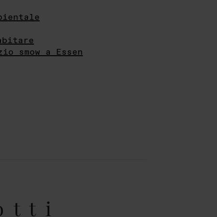
bientale
abitare
zio smow a Essen
otti