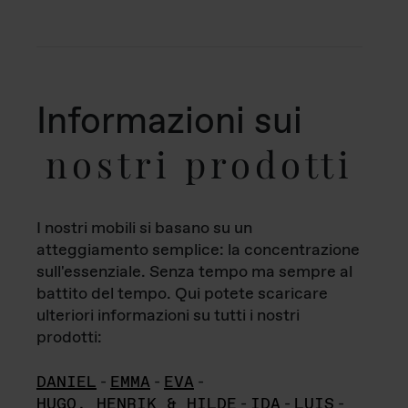
Informazioni sui
nostri prodotti
I nostri mobili si basano su un
atteggiamento semplice: la concentrazione
sull'essenziale. Senza tempo ma sempre al
battito del tempo. Qui potete scaricare
ulteriori informazioni su tutti i nostri
prodotti:
DANIEL
-
EMMA
-
EVA
-
HUGO, HENRIK & HILDE
-
IDA
-
LUIS
-