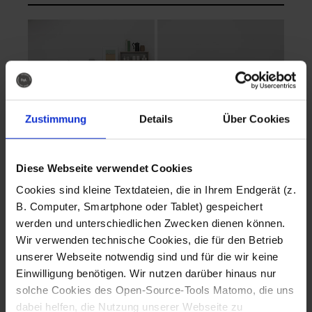
Zustimmung
Details
Über Cookies
Diese Webseite verwendet Cookies
EVA Cucina
EMMA + DANIEL
Cookies sind kleine Textdateien, die in Ihrem Endgerät (z.
Fotografo: Lorenz
Fotografo: Lorenz
B. Computer, Smartphone oder Tablet) gespeichert
Sternbach
Sternbach
werden und unterschiedlichen Zwecken dienen können.
Wir verwenden technische Cookies, die für den Betrieb
Download
Download
unserer Webseite notwendig sind und für die wir keine
Einwilligung benötigen. Wir nutzen darüber hinaus nur
solche Cookies des Open-Source-Tools Matomo, die uns
dabei helfen, die Nutzung unserer Webseite zu