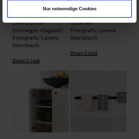
Nur notwendige Cookies
EVA Cucina
GUSTAV
(Immagini ritagliati)
Fotografo: Lorenz
Fotografo: Lorenz
Sternbach
Sternbach
Download
Download