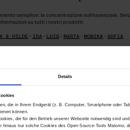
iamento semplice: la concentrazione sull'essenziale. Se
formazioni su tutti i nostri prodotti:
K & HILDE
-
IDA
-
LUIS
-
MARTA
-
MONIKA
-
SOFIA
Details
hivio di imm
Cookies
ien, die in Ihrem Endgerät (z. B. Computer, Smartphone oder Ta
ini!
ienen können.
kies, die für den Betrieb unserer Webseite notwendig sind und f
Das ganze 
re del materiale fotografico sono detenuti da
er hinaus nur solche Cookies des Open-Source-Tools Matomo, die