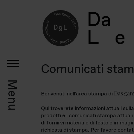
D
a
L
e
Comunicati sta
Menu
Das gan
Benvenuti nell'area stampa di
Qui troverete informazioni attuali sulla
prodotti e i comunicati stampa attuali 
di fornirvi materiale di testo e immagi
richiesta di stampa. Per favore contat