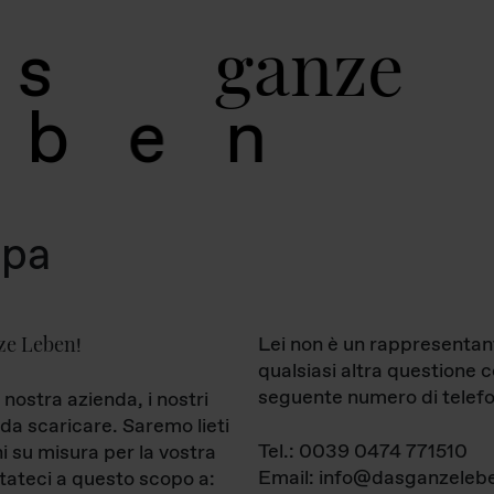
g
a
n
z
e
s
b
e
n
mpa
ze Leben
Lei non è un rappresentan
!
qualsiasi altra questione 
seguente numero di telefo
 nostra azienda, i nostri
da scaricare. Saremo lieti
Tel.: 0039 0474 771510
ni su misura per la vostra
Email: info@dasganzelebe
tateci a questo scopo a: