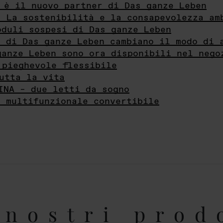
 è il nuovo partner di Das ganze Leben
- La sostenibilità e la consapevolezza am
oduli sospesi di Das ganze Leben
i di Das ganze Leben cambiano il modo di 
ganze Leben sono ora disponibili nel nego
 pieghevole flessibile
utta la vita
INA – due letti da sogno
e multifunzionale convertibile
nostri prod