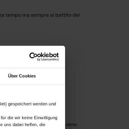
nza tempo ma sempre al battito del
Über Cookies
agini
blet) gespeichert werden und
ür die wir keine Einwilligung
Leben
GmbH e rimangono in pieno
 uns dabei helfen, die