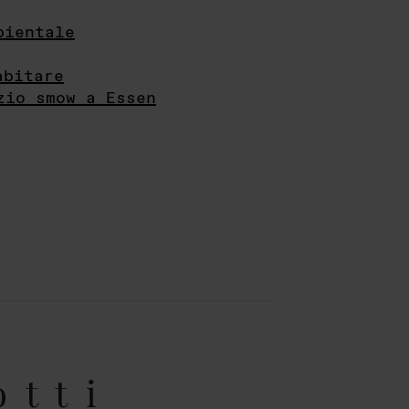
bientale
abitare
zio smow a Essen
otti