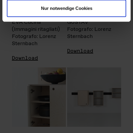
Nur notwendige Cookies
EVA Cucina
GUSTAV
(Immagini ritagliati)
Fotografo: Lorenz
Fotografo: Lorenz
Sternbach
Sternbach
Download
Download