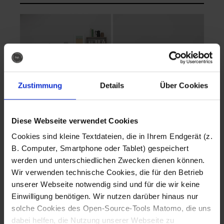
Zustimmung
Details
Über Cookies
Diese Webseite verwendet Cookies
EVA Cucina
EMMA + DANIEL
Cookies sind kleine Textdateien, die in Ihrem Endgerät (z.
Fotografo: Lorenz
Fotografo: Lorenz
B. Computer, Smartphone oder Tablet) gespeichert
Sternbach
Sternbach
werden und unterschiedlichen Zwecken dienen können.
Wir verwenden technische Cookies, die für den Betrieb
Download
Download
unserer Webseite notwendig sind und für die wir keine
Einwilligung benötigen. Wir nutzen darüber hinaus nur
solche Cookies des Open-Source-Tools Matomo, die uns
dabei helfen, die Nutzung unserer Webseite zu