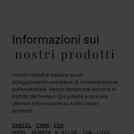
Informazioni sui
nostri prodotti
I nostri mobili si basano su un
atteggiamento semplice: la concentrazione
sull'essenziale. Senza tempo ma sempre al
battito del tempo. Qui potete scaricare
ulteriori informazioni su tutti i nostri
prodotti:
DANIEL
-
EMMA
-
EVA
-
HUGO, HENRIK & HILDE
-
IDA
-
LUIS
-