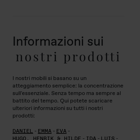
Informazioni sui
nostri prodotti
I nostri mobili si basano su un
atteggiamento semplice: la concentrazione
sull'essenziale. Senza tempo ma sempre al
battito del tempo. Qui potete scaricare
ulteriori informazioni su tutti i nostri
prodotti:
DANIEL
-
EMMA
-
EVA
-
HUGO, HENRIK & HILDE
-
IDA
-
LUIS
-