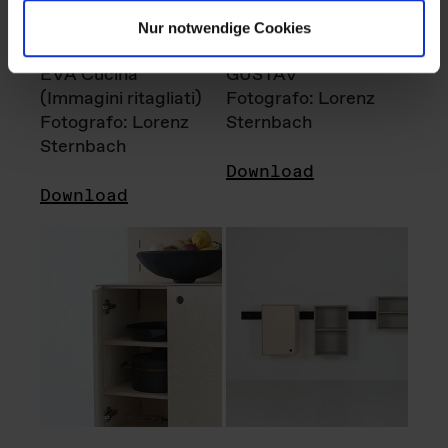
Nur notwendige Cookies
EVA Cucina
GUSTAV
(Immagini ritagliati)
Fotografo: Lorenz
Fotografo: Lorenz
Sternbach
Sternbach
Download
Download