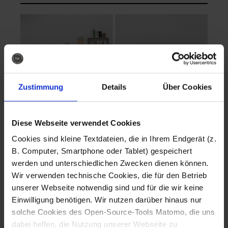
Zustimmung
Details
Über Cookies
Diese Webseite verwendet Cookies
EVA Cucina
EMMA + DANIEL
Cookies sind kleine Textdateien, die in Ihrem Endgerät (z.
Fotografo: Lorenz
Fotografo: Lorenz
B. Computer, Smartphone oder Tablet) gespeichert
Sternbach
Sternbach
werden und unterschiedlichen Zwecken dienen können.
Wir verwenden technische Cookies, die für den Betrieb
Download
Download
unserer Webseite notwendig sind und für die wir keine
Einwilligung benötigen. Wir nutzen darüber hinaus nur
solche Cookies des Open-Source-Tools Matomo, die uns
dabei helfen, die Nutzung unserer Webseite zu