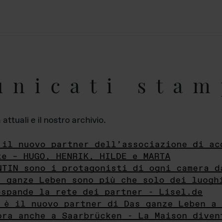
unicati stam
ttuali e il nostro archivio.
 il nuovo partner dell’associazione di ac
te – HUGO, HENRIK, HILDE e MARTA
NTIN sono i protagonisti di ogni camera d
s ganze Leben sono più che solo dei luogh
espande la rete dei partner - Lisel.de
 è il nuovo partner di Das ganze Leben a 
ora anche a Saarbrücken - La Maison diven