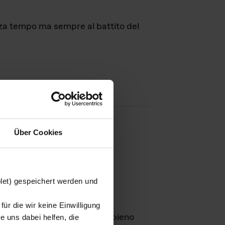
nza tempo ma sempre al battito del
Über Cookies
agini
blet) gespeichert werden und
ür die wir keine Einwilligung
Leben
GmbH e rimangono in pieno
 uns dabei helfen, die