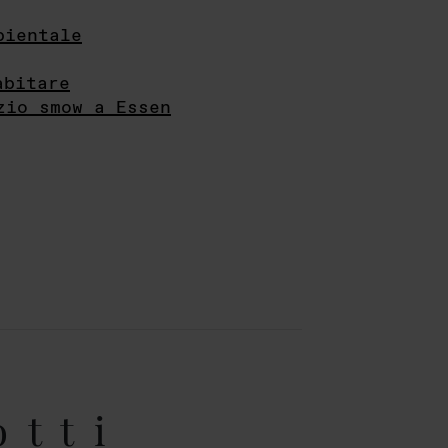
bientale
abitare
zio smow a Essen
otti