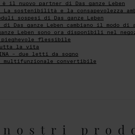
 è il nuovo partner di Das ganze Leben
- La sostenibilità e la consapevolezza am
oduli sospesi di Das ganze Leben
i di Das ganze Leben cambiano il modo di 
ganze Leben sono ora disponibili nel nego
 pieghevole flessibile
utta la vita
INA – due letti da sogno
e multifunzionale convertibile
nostri prod