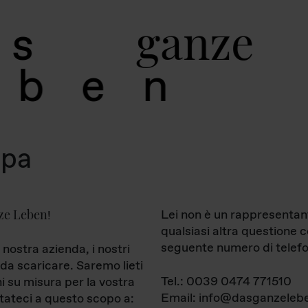
g
a
n
z
e
s
b
e
n
mpa
ze Leben
Lei non è un rappresentan
!
qualsiasi altra questione 
seguente numero di telefo
 nostra azienda, i nostri
da scaricare. Saremo lieti
Tel.: 0039 0474 771510
ni su misura per la vostra
Email: info@dasganzelebe
tateci a questo scopo a: