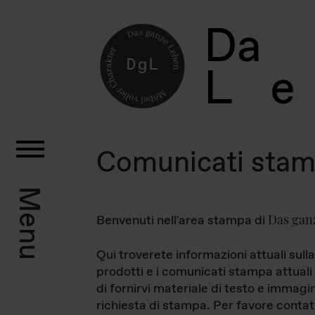
D
a
L
e
Comunicati sta
Menu
Das gan
Benvenuti nell'area stampa di
Qui troverete informazioni attuali sulla
prodotti e i comunicati stampa attuali 
di fornirvi materiale di testo e immagi
richiesta di stampa. Per favore contat