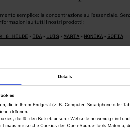
iamento semplice: la concentrazione sull'essenziale. Se
formazioni su tutti i nostri prodotti:
K & HILDE
-
IDA
-
LUIS
-
MARTA
-
MONIKA
-
SOFIA
Details
hivio di imm
Cookies
ien, die in Ihrem Endgerät (z. B. Computer, Smartphone oder Ta
ini!
ienen können.
kies, die für den Betrieb unserer Webseite notwendig sind und f
Das ganze 
re del materiale fotografico sono detenuti da
er hinaus nur solche Cookies des Open-Source-Tools Matomo, die