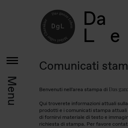
D
a
L
e
Comunicati sta
Menu
Das gan
Benvenuti nell'area stampa di
Qui troverete informazioni attuali sulla
prodotti e i comunicati stampa attuali 
di fornirvi materiale di testo e immagi
richiesta di stampa. Per favore contat