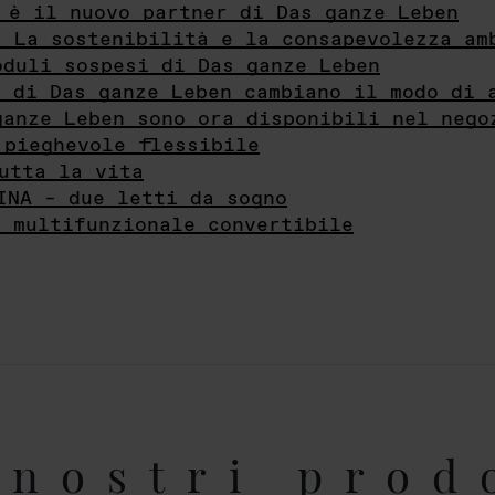
 è il nuovo partner di Das ganze Leben
- La sostenibilità e la consapevolezza am
oduli sospesi di Das ganze Leben
i di Das ganze Leben cambiano il modo di 
ganze Leben sono ora disponibili nel nego
 pieghevole flessibile
utta la vita
INA – due letti da sogno
e multifunzionale convertibile
nostri prod