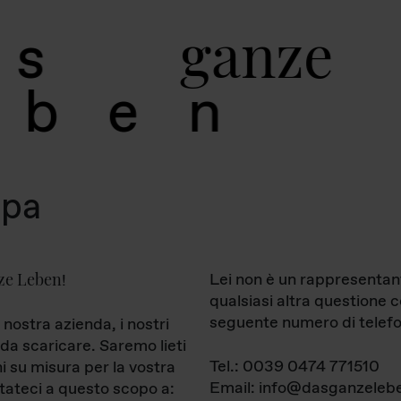
g
a
n
z
e
s
b
e
n
mpa
ze Leben
Lei non è un rappresentan
!
qualsiasi altra questione 
seguente numero di telefo
 nostra azienda, i nostri
da scaricare. Saremo lieti
Tel.: 0039 0474 771510
ni su misura per la vostra
Email: info@dasganzelebe
tateci a questo scopo a: