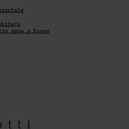
bientale
abitare
zio smow a Essen
otti