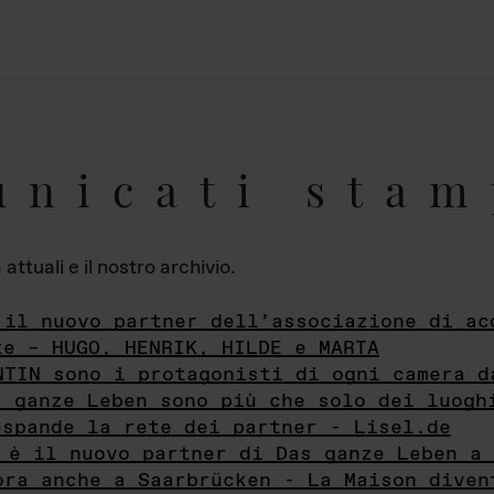
unicati stam
ttuali e il nostro archivio.
 il nuovo partner dell’associazione di ac
te – HUGO, HENRIK, HILDE e MARTA
NTIN sono i protagonisti di ogni camera d
s ganze Leben sono più che solo dei luogh
espande la rete dei partner - Lisel.de
 è il nuovo partner di Das ganze Leben a 
ora anche a Saarbrücken - La Maison diven