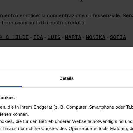
iamento semplice: la concentrazione sull'essenziale. Se
formazioni su tutti i nostri prodotti:
K & HILDE
-
IDA
-
LUIS
-
MARTA
-
MONIKA
-
SOFIA
Details
hivio di imm
Cookies
ien, die in Ihrem Endgerät (z. B. Computer, Smartphone oder Ta
ini!
ienen können.
kies, die für den Betrieb unserer Webseite notwendig sind und f
Das ganze 
re del materiale fotografico sono detenuti da
er hinaus nur solche Cookies des Open-Source-Tools Matomo, die