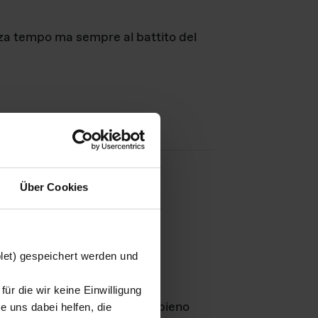
nza tempo ma sempre al battito del
Über Cookies
agini
blet) gespeichert werden und
ür die wir keine Einwilligung
Leben
GmbH e rimangono in pieno
 uns dabei helfen, die