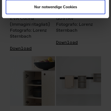
Nur notwendige Cookies
EVA Cucina
GUSTAV
(Immagini ritagliati)
Fotografo: Lorenz
Fotografo: Lorenz
Sternbach
Sternbach
Download
Download