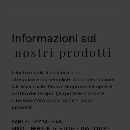
Informazioni sui
nostri prodotti
I nostri mobili si basano su un
atteggiamento semplice: la concentrazione
sull'essenziale. Senza tempo ma sempre al
battito del tempo. Qui potete scaricare
ulteriori informazioni su tutti i nostri
prodotti:
DANIEL
-
EMMA
-
EVA
-
HUGO, HENRIK & HILDE
-
IDA
-
LUIS
-