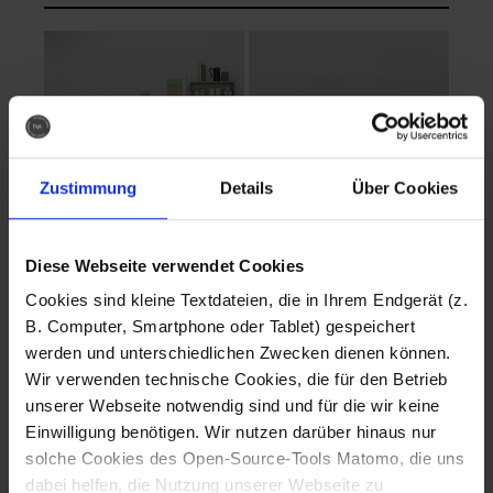
Zustimmung
Details
Über Cookies
Diese Webseite verwendet Cookies
EVA Cucina
EMMA + DANIEL
Cookies sind kleine Textdateien, die in Ihrem Endgerät (z.
Fotografo: Lorenz
Fotografo: Lorenz
B. Computer, Smartphone oder Tablet) gespeichert
Sternbach
Sternbach
werden und unterschiedlichen Zwecken dienen können.
Wir verwenden technische Cookies, die für den Betrieb
Download
Download
unserer Webseite notwendig sind und für die wir keine
Einwilligung benötigen. Wir nutzen darüber hinaus nur
solche Cookies des Open-Source-Tools Matomo, die uns
dabei helfen, die Nutzung unserer Webseite zu