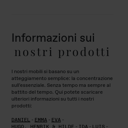
Informazioni sui
nostri prodotti
I nostri mobili si basano su un
atteggiamento semplice: la concentrazione
sull'essenziale. Senza tempo ma sempre al
battito del tempo. Qui potete scaricare
ulteriori informazioni su tutti i nostri
prodotti:
DANIEL
-
EMMA
-
EVA
-
HUGO, HENRIK & HILDE
-
IDA
-
LUIS
-