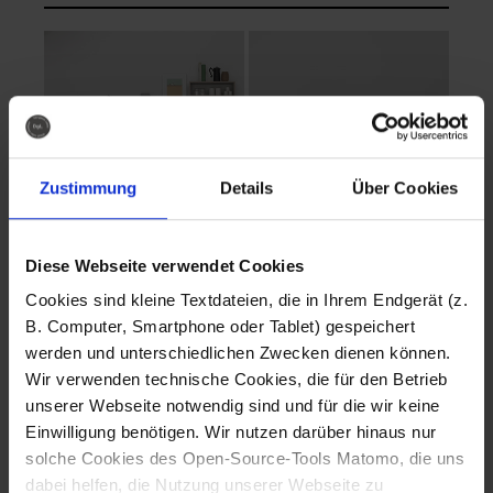
Zustimmung
Details
Über Cookies
Diese Webseite verwendet Cookies
EVA Cucina
EMMA + DANIEL
Cookies sind kleine Textdateien, die in Ihrem Endgerät (z.
Fotografo: Lorenz
Fotografo: Lorenz
B. Computer, Smartphone oder Tablet) gespeichert
Sternbach
Sternbach
werden und unterschiedlichen Zwecken dienen können.
Wir verwenden technische Cookies, die für den Betrieb
Download
Download
unserer Webseite notwendig sind und für die wir keine
Einwilligung benötigen. Wir nutzen darüber hinaus nur
solche Cookies des Open-Source-Tools Matomo, die uns
dabei helfen, die Nutzung unserer Webseite zu