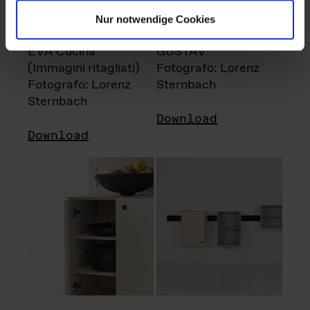
Nur notwendige Cookies
EVA Cucina
GUSTAV
(Immagini ritagliati)
Fotografo: Lorenz
Fotografo: Lorenz
Sternbach
Sternbach
Download
Download