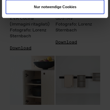
Nur notwendige Cookies
EVA Cucina
GUSTAV
(Immagini ritagliati)
Fotografo: Lorenz
Fotografo: Lorenz
Sternbach
Sternbach
Download
Download