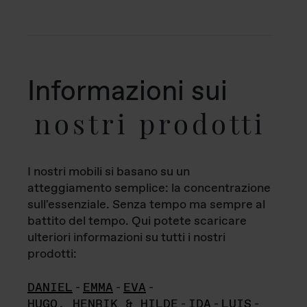
Informazioni sui
nostri prodotti
I nostri mobili si basano su un
atteggiamento semplice: la concentrazione
sull'essenziale. Senza tempo ma sempre al
battito del tempo. Qui potete scaricare
ulteriori informazioni su tutti i nostri
prodotti:
DANIEL
-
EMMA
-
EVA
-
HUGO, HENRIK & HILDE
-
IDA
-
LUIS
-