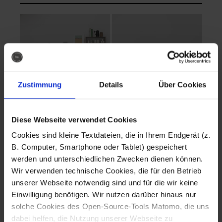
Zustimmung
Details
Über Cookies
Diese Webseite verwendet Cookies
EVA Cucina
EMMA + DANIEL
Cookies sind kleine Textdateien, die in Ihrem Endgerät (z.
Fotografo: Lorenz
Fotografo: Lorenz
B. Computer, Smartphone oder Tablet) gespeichert
Sternbach
Sternbach
werden und unterschiedlichen Zwecken dienen können.
Wir verwenden technische Cookies, die für den Betrieb
Download
Download
unserer Webseite notwendig sind und für die wir keine
Einwilligung benötigen. Wir nutzen darüber hinaus nur
solche Cookies des Open-Source-Tools Matomo, die uns
dabei helfen, die Nutzung unserer Webseite zu