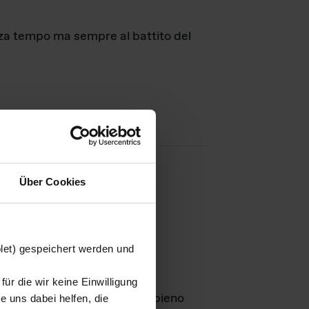
nza tempo ma sempre al battito del
Über Cookies
agini
blet) gespeichert werden und
ür die wir keine Einwilligung
Leben
GmbH e rimangono in pieno
 uns dabei helfen, die