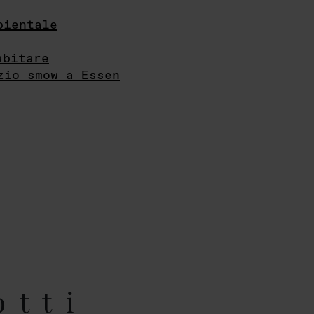
bientale
abitare
zio smow a Essen
otti