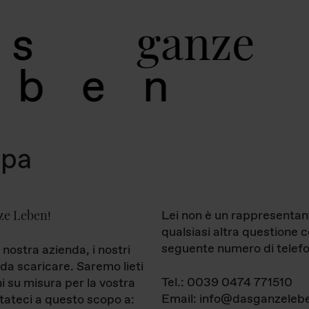
g
a
n
z
e
s
b
e
n
mpa
ze Leben
Lei non è un rappresentan
!
qualsiasi altra questione 
seguente numero di telefo
 nostra azienda, i nostri
da scaricare. Saremo lieti
Tel.: 0039 0474 771510
ni su misura per la vostra
Email: info@dasganzelebe
tateci a questo scopo a: