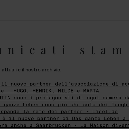
unicati stam
ttuali e il nostro archivio.
 il nuovo partner dell’associazione di ac
te – HUGO, HENRIK, HILDE e MARTA
NTIN sono i protagonisti di ogni camera d
s ganze Leben sono più che solo dei luogh
espande la rete dei partner - Lisel.de
 è il nuovo partner di Das ganze Leben a 
ora anche a Saarbrücken - La Maison diven