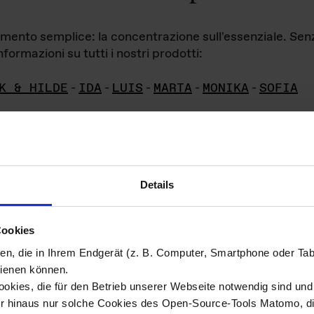
iamento semplice: la concentrazione sull'essenziale. Se
formazioni su tutti i nostri prodotti:
K & HILDE
-
IDA
-
LUIS
-
MARTA
-
MONIKA
-
SOFIA
Details
hivio di imm
Cookies
ien, die in Ihrem Endgerät (z. B. Computer, Smartphone oder Ta
ini!
ienen können.
kies, die für den Betrieb unserer Webseite notwendig sind und f
Das ganze 
re del materiale fotografico sono detenuti da
er hinaus nur solche Cookies des Open-Source-Tools Matomo, die