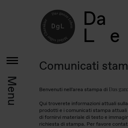
D
a
L
e
Comunicati sta
Menu
Das gan
Benvenuti nell'area stampa di
Qui troverete informazioni attuali sulla
prodotti e i comunicati stampa attuali 
di fornirvi materiale di testo e immagi
richiesta di stampa. Per favore contat