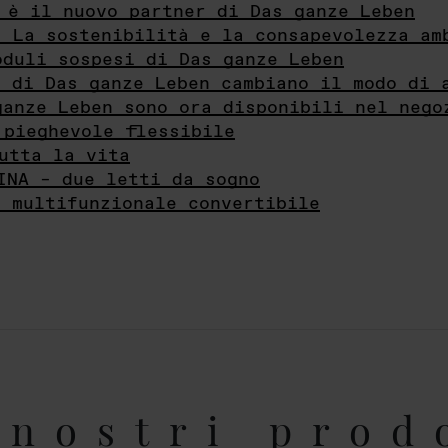
 è il nuovo partner di Das ganze Leben
- La sostenibilità e la consapevolezza am
oduli sospesi di Das ganze Leben
i di Das ganze Leben cambiano il modo di 
ganze Leben sono ora disponibili nel nego
 pieghevole flessibile
utta la vita
INA – due letti da sogno
e multifunzionale convertibile
nostri prod