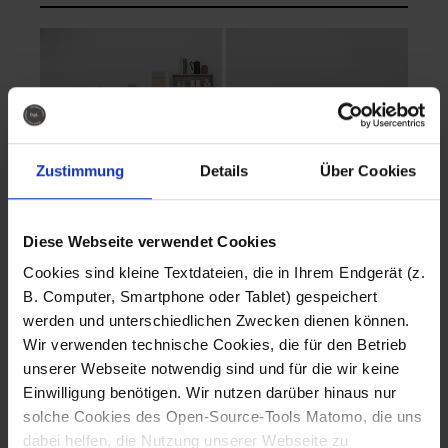
Zustimmung
Details
Über Cookies
Diese Webseite verwendet Cookies
EVA Cucina
EMMA + DANIEL
Cookies sind kleine Textdateien, die in Ihrem Endgerät (z.
Fotografo: Lorenz
Fotografo: Lorenz
B. Computer, Smartphone oder Tablet) gespeichert
Sternbach
Sternbach
werden und unterschiedlichen Zwecken dienen können.
Wir verwenden technische Cookies, die für den Betrieb
Download
Download
unserer Webseite notwendig sind und für die wir keine
Einwilligung benötigen. Wir nutzen darüber hinaus nur
solche Cookies des Open-Source-Tools Matomo, die uns
dabei helfen, die Nutzung unserer Webseite zu