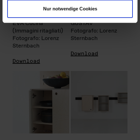
Nur notwendige Cookies
EVA Cucina
GUSTAV
(Immagini ritagliati)
Fotografo: Lorenz
Fotografo: Lorenz
Sternbach
Sternbach
Download
Download