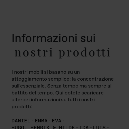
Informazioni sui
nostri prodotti
I nostri mobili si basano su un
atteggiamento semplice: la concentrazione
sull'essenziale. Senza tempo ma sempre al
battito del tempo. Qui potete scaricare
ulteriori informazioni su tutti i nostri
prodotti:
DANIEL
-
EMMA
-
EVA
-
HUGO, HENRIK & HILDE
-
IDA
-
LUIS
-