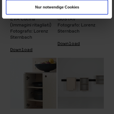
Nur notwendige Cookies
EVA Cucina
GUSTAV
(Immagini ritagliati)
Fotografo: Lorenz
Fotografo: Lorenz
Sternbach
Sternbach
Download
Download