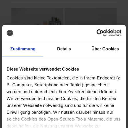
Zustimmung
Details
Über Cookies
Diese Webseite verwendet Cookies
EVA Cucina
EMMA + DANIEL
Cookies sind kleine Textdateien, die in Ihrem Endgerät (z.
Fotografo: Lorenz
Fotografo: Lorenz
B. Computer, Smartphone oder Tablet) gespeichert
Sternbach
Sternbach
werden und unterschiedlichen Zwecken dienen können.
Wir verwenden technische Cookies, die für den Betrieb
Download
Download
unserer Webseite notwendig sind und für die wir keine
Einwilligung benötigen. Wir nutzen darüber hinaus nur
solche Cookies des Open-Source-Tools Matomo, die uns
dabei helfen, die Nutzung unserer Webseite zu