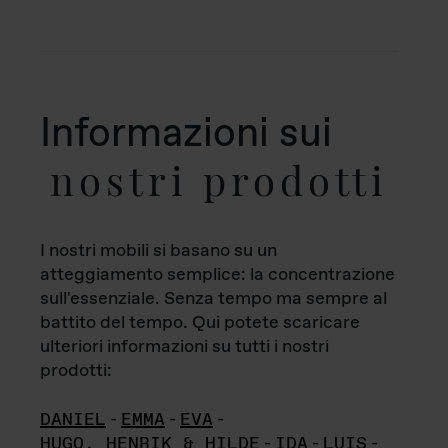
Informazioni sui
nostri prodotti
I nostri mobili si basano su un
atteggiamento semplice: la concentrazione
sull'essenziale. Senza tempo ma sempre al
battito del tempo. Qui potete scaricare
ulteriori informazioni su tutti i nostri
prodotti:
DANIEL
-
EMMA
-
EVA
-
HUGO, HENRIK & HILDE
-
IDA
-
LUIS
-