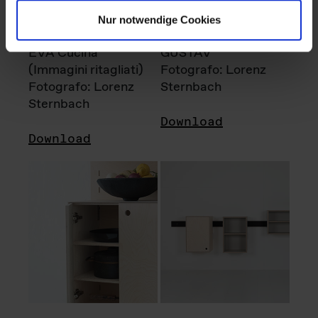
Nur notwendige Cookies
EVA Cucina
GUSTAV
(Immagini ritagliati)
Fotografo: Lorenz
Fotografo: Lorenz
Sternbach
Sternbach
Download
Download