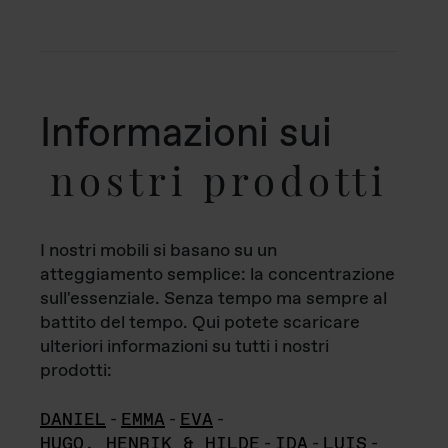
Informazioni sui
nostri prodotti
I nostri mobili si basano su un
atteggiamento semplice: la concentrazione
sull'essenziale. Senza tempo ma sempre al
battito del tempo. Qui potete scaricare
ulteriori informazioni su tutti i nostri
prodotti:
DANIEL
-
EMMA
-
EVA
-
HUGO, HENRIK & HILDE
-
IDA
-
LUIS
-