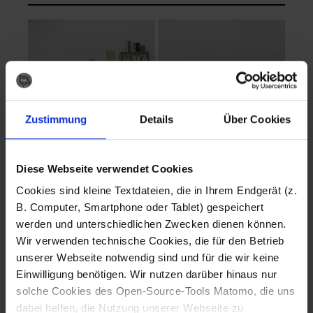
Zustimmung
Details
Über Cookies
Diese Webseite verwendet Cookies
EVA Cucina
EMMA + DANIEL
Cookies sind kleine Textdateien, die in Ihrem Endgerät (z.
Fotografo: Lorenz
Fotografo: Lorenz
B. Computer, Smartphone oder Tablet) gespeichert
Sternbach
Sternbach
werden und unterschiedlichen Zwecken dienen können.
Wir verwenden technische Cookies, die für den Betrieb
Download
Download
unserer Webseite notwendig sind und für die wir keine
Einwilligung benötigen. Wir nutzen darüber hinaus nur
solche Cookies des Open-Source-Tools Matomo, die uns
dabei helfen, die Nutzung unserer Webseite zu