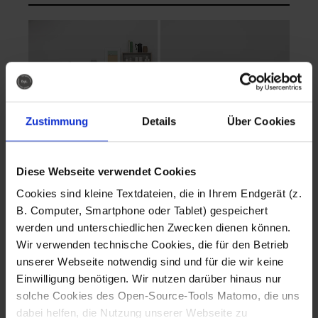
Zustimmung
Details
Über Cookies
Diese Webseite verwendet Cookies
EVA Cucina
EMMA + DANIEL
Cookies sind kleine Textdateien, die in Ihrem Endgerät (z.
Fotografo: Lorenz
Fotografo: Lorenz
B. Computer, Smartphone oder Tablet) gespeichert
Sternbach
Sternbach
werden und unterschiedlichen Zwecken dienen können.
Wir verwenden technische Cookies, die für den Betrieb
Download
Download
unserer Webseite notwendig sind und für die wir keine
Einwilligung benötigen. Wir nutzen darüber hinaus nur
solche Cookies des Open-Source-Tools Matomo, die uns
dabei helfen, die Nutzung unserer Webseite zu