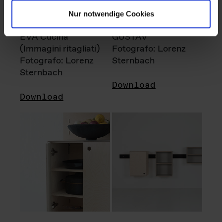
Nur notwendige Cookies
EVA Cucina
GUSTAV
(Immagini ritagliati)
Fotografo: Lorenz
Fotografo: Lorenz
Sternbach
Sternbach
Download
Download