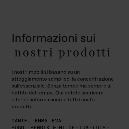
Informazioni sui
nostri prodotti
I nostri mobili si basano su un
atteggiamento semplice: la concentrazione
sull'essenziale. Senza tempo ma sempre al
battito del tempo. Qui potete scaricare
ulteriori informazioni su tutti i nostri
prodotti:
DANIEL
-
EMMA
-
EVA
-
HUGO, HENRIK & HILDE
-
IDA
-
LUIS
-