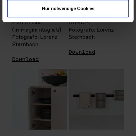
Nur notwendige Cookies
EVA Cucina
GUSTAV
(Immagini ritagliati)
Fotografo: Lorenz
Fotografo: Lorenz
Sternbach
Sternbach
Download
Download