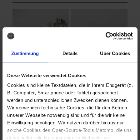
Zustimmung
Details
Über Cookies
Diese Webseite verwendet Cookies
EVA Cucina
EMMA + DANIEL
Cookies sind kleine Textdateien, die in Ihrem Endgerät (z.
Fotografo: Lorenz
Fotografo: Lorenz
B. Computer, Smartphone oder Tablet) gespeichert
Sternbach
Sternbach
werden und unterschiedlichen Zwecken dienen können.
Wir verwenden technische Cookies, die für den Betrieb
Download
Download
unserer Webseite notwendig sind und für die wir keine
Einwilligung benötigen. Wir nutzen darüber hinaus nur
solche Cookies des Open-Source-Tools Matomo, die uns
dabei helfen, die Nutzung unserer Webseite zu