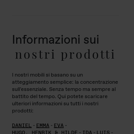
Informazioni sui
nostri prodotti
I nostri mobili si basano su un
atteggiamento semplice: la concentrazione
sull'essenziale. Senza tempo ma sempre al
battito del tempo. Qui potete scaricare
ulteriori informazioni su tutti i nostri
prodotti:
DANIEL
-
EMMA
-
EVA
-
HUGO, HENRIK & HILDE
-
IDA
-
LUIS
-