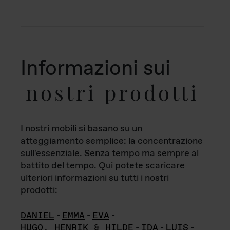
Informazioni sui
nostri prodotti
I nostri mobili si basano su un
atteggiamento semplice: la concentrazione
sull'essenziale. Senza tempo ma sempre al
battito del tempo. Qui potete scaricare
ulteriori informazioni su tutti i nostri
prodotti:
DANIEL
-
EMMA
-
EVA
-
HUGO, HENRIK & HILDE
-
IDA
-
LUIS
-