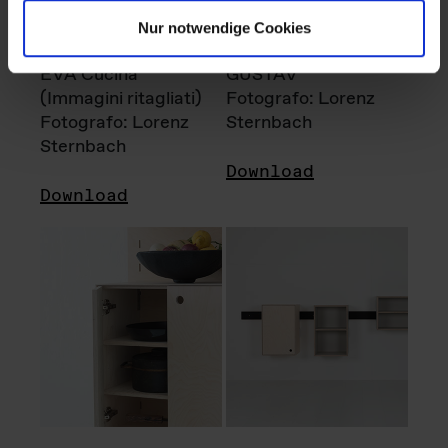
Nur notwendige Cookies
EVA Cucina
GUSTAV
(Immagini ritagliati)
Fotografo: Lorenz
Fotografo: Lorenz
Sternbach
Sternbach
Download
Download