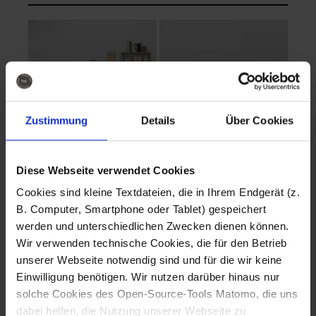
Zustimmung
Details
Über Cookies
Diese Webseite verwendet Cookies
EVA Cucina
EMMA + DANIEL
Cookies sind kleine Textdateien, die in Ihrem Endgerät (z.
Fotografo: Lorenz
Fotografo: Lorenz
B. Computer, Smartphone oder Tablet) gespeichert
Sternbach
Sternbach
werden und unterschiedlichen Zwecken dienen können.
Wir verwenden technische Cookies, die für den Betrieb
Download
Download
unserer Webseite notwendig sind und für die wir keine
Einwilligung benötigen. Wir nutzen darüber hinaus nur
solche Cookies des Open-Source-Tools Matomo, die uns
dabei helfen, die Nutzung unserer Webseite zu