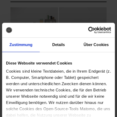
Zustimmung
Details
Über Cookies
Diese Webseite verwendet Cookies
EVA Cucina
EMMA + DANIEL
Cookies sind kleine Textdateien, die in Ihrem Endgerät (z.
Fotografo: Lorenz
Fotografo: Lorenz
B. Computer, Smartphone oder Tablet) gespeichert
Sternbach
Sternbach
werden und unterschiedlichen Zwecken dienen können.
Wir verwenden technische Cookies, die für den Betrieb
Download
Download
unserer Webseite notwendig sind und für die wir keine
Einwilligung benötigen. Wir nutzen darüber hinaus nur
solche Cookies des Open-Source-Tools Matomo, die uns
dabei helfen, die Nutzung unserer Webseite zu