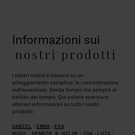
Informazioni sui
nostri prodotti
I nostri mobili si basano su un
atteggiamento semplice: la concentrazione
sull'essenziale. Senza tempo ma sempre al
battito del tempo. Qui potete scaricare
ulteriori informazioni su tutti i nostri
prodotti:
DANIEL
-
EMMA
-
EVA
-
HUGO, HENRIK & HILDE
-
IDA
-
LUIS
-