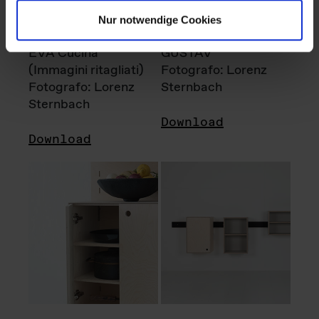
Nur notwendige Cookies
EVA Cucina
GUSTAV
(Immagini ritagliati)
Fotografo: Lorenz
Fotografo: Lorenz
Sternbach
Sternbach
Download
Download