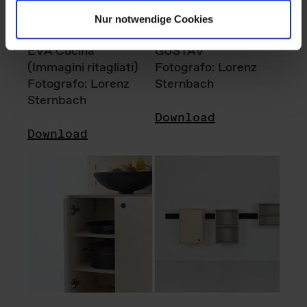
Nur notwendige Cookies
EVA Cucina
GUSTAV
(Immagini ritagliati)
Fotografo: Lorenz
Fotografo: Lorenz
Sternbach
Sternbach
Download
Download