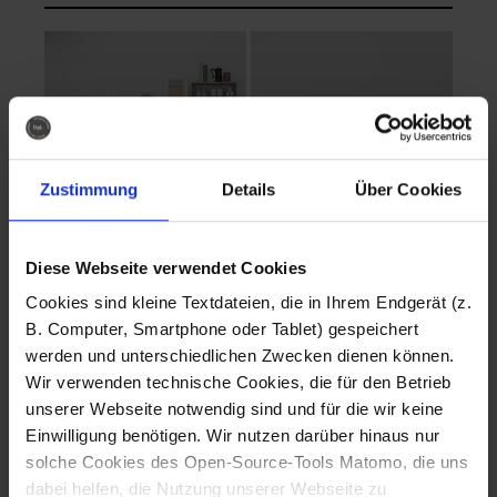
Zustimmung
Details
Über Cookies
Diese Webseite verwendet Cookies
EVA Cucina
EMMA + DANIEL
Cookies sind kleine Textdateien, die in Ihrem Endgerät (z.
Fotografo: Lorenz
Fotografo: Lorenz
B. Computer, Smartphone oder Tablet) gespeichert
Sternbach
Sternbach
werden und unterschiedlichen Zwecken dienen können.
Wir verwenden technische Cookies, die für den Betrieb
Download
Download
unserer Webseite notwendig sind und für die wir keine
Einwilligung benötigen. Wir nutzen darüber hinaus nur
solche Cookies des Open-Source-Tools Matomo, die uns
dabei helfen, die Nutzung unserer Webseite zu