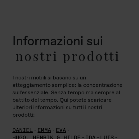
Informazioni sui
nostri prodotti
I nostri mobili si basano su un
atteggiamento semplice: la concentrazione
sull'essenziale. Senza tempo ma sempre al
battito del tempo. Qui potete scaricare
ulteriori informazioni su tutti i nostri
prodotti:
DANIEL
-
EMMA
-
EVA
-
HUGO, HENRIK & HILDE
-
IDA
-
LUIS
-