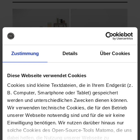
Zustimmung
Details
Über Cookies
Diese Webseite verwendet Cookies
EVA Cucina
EMMA + DANIEL
Cookies sind kleine Textdateien, die in Ihrem Endgerät (z.
Fotografo: Lorenz
Fotografo: Lorenz
B. Computer, Smartphone oder Tablet) gespeichert
Sternbach
Sternbach
werden und unterschiedlichen Zwecken dienen können.
Wir verwenden technische Cookies, die für den Betrieb
Download
Download
unserer Webseite notwendig sind und für die wir keine
Einwilligung benötigen. Wir nutzen darüber hinaus nur
solche Cookies des Open-Source-Tools Matomo, die uns
dabei helfen, die Nutzung unserer Webseite zu