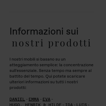
Informazioni sui
nostri prodotti
I nostri mobili si basano su un
atteggiamento semplice: la concentrazione
sull'essenziale. Senza tempo ma sempre al
battito del tempo. Qui potete scaricare
ulteriori informazioni su tutti i nostri
prodotti:
DANIEL
-
EMMA
-
EVA
-
HUGO, HENRIK & HILDE
-
IDA
-
LUIS
-