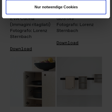
Nur notwendige Cookies
EVA Cucina
GUSTAV
(Immagini ritagliati)
Fotografo: Lorenz
Fotografo: Lorenz
Sternbach
Sternbach
Download
Download