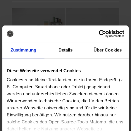
Zustimmung
Details
Über Cookies
Diese Webseite verwendet Cookies
EVA Cucina
EMMA + DANIEL
Cookies sind kleine Textdateien, die in Ihrem Endgerät (z.
Fotografo: Lorenz
Fotografo: Lorenz
B. Computer, Smartphone oder Tablet) gespeichert
Sternbach
Sternbach
werden und unterschiedlichen Zwecken dienen können.
Wir verwenden technische Cookies, die für den Betrieb
Download
Download
unserer Webseite notwendig sind und für die wir keine
Einwilligung benötigen. Wir nutzen darüber hinaus nur
solche Cookies des Open-Source-Tools Matomo, die uns
dabei helfen, die Nutzung unserer Webseite zu