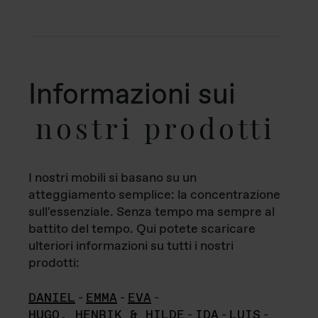
Informazioni sui
nostri prodotti
I nostri mobili si basano su un
atteggiamento semplice: la concentrazione
sull'essenziale. Senza tempo ma sempre al
battito del tempo. Qui potete scaricare
ulteriori informazioni su tutti i nostri
prodotti:
DANIEL
-
EMMA
-
EVA
-
HUGO, HENRIK & HILDE
-
IDA
-
LUIS
-