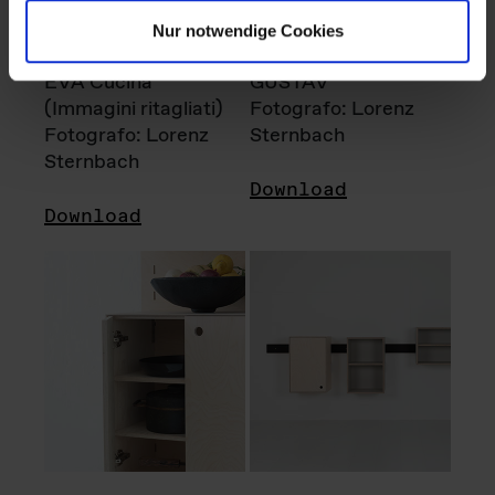
Nur notwendige Cookies
EVA Cucina
GUSTAV
(Immagini ritagliati)
Fotografo: Lorenz
Fotografo: Lorenz
Sternbach
Sternbach
Download
Download