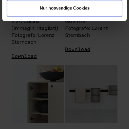
Nur notwendige Cookies
EVA Cucina
GUSTAV
(Immagini ritagliati)
Fotografo: Lorenz
Fotografo: Lorenz
Sternbach
Sternbach
Download
Download