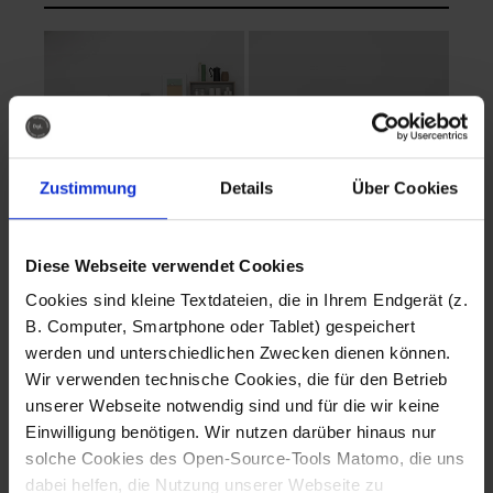
Zustimmung
Details
Über Cookies
Diese Webseite verwendet Cookies
EVA Cucina
EMMA + DANIEL
Cookies sind kleine Textdateien, die in Ihrem Endgerät (z.
Fotografo: Lorenz
Fotografo: Lorenz
B. Computer, Smartphone oder Tablet) gespeichert
Sternbach
Sternbach
werden und unterschiedlichen Zwecken dienen können.
Wir verwenden technische Cookies, die für den Betrieb
Download
Download
unserer Webseite notwendig sind und für die wir keine
Einwilligung benötigen. Wir nutzen darüber hinaus nur
solche Cookies des Open-Source-Tools Matomo, die uns
dabei helfen, die Nutzung unserer Webseite zu