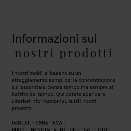
Informazioni sui
nostri prodotti
I nostri mobili si basano su un
atteggiamento semplice: la concentrazione
sull'essenziale. Senza tempo ma sempre al
battito del tempo. Qui potete scaricare
ulteriori informazioni su tutti i nostri
prodotti:
DANIEL
-
EMMA
-
EVA
-
HUGO, HENRIK & HILDE
-
IDA
-
LUIS
-