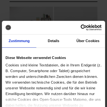
Zustimmung
Details
Über Cookies
Diese Webseite verwendet Cookies
EVA Cucina
EMMA + DANIEL
Cookies sind kleine Textdateien, die in Ihrem Endgerät (z.
Fotografo: Lorenz
Fotografo: Lorenz
B. Computer, Smartphone oder Tablet) gespeichert
Sternbach
Sternbach
werden und unterschiedlichen Zwecken dienen können.
Wir verwenden technische Cookies, die für den Betrieb
Download
Download
unserer Webseite notwendig sind und für die wir keine
Einwilligung benötigen. Wir nutzen darüber hinaus nur
solche Cookies des Open-Source-Tools Matomo, die uns
dabei helfen, die Nutzung unserer Webseite zu