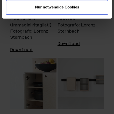
Nur notwendige Cookies
EVA Cucina
GUSTAV
(Immagini ritagliati)
Fotografo: Lorenz
Fotografo: Lorenz
Sternbach
Sternbach
Download
Download