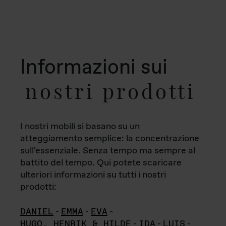
Informazioni sui
nostri prodotti
I nostri mobili si basano su un
atteggiamento semplice: la concentrazione
sull'essenziale. Senza tempo ma sempre al
battito del tempo. Qui potete scaricare
ulteriori informazioni su tutti i nostri
prodotti:
DANIEL
-
EMMA
-
EVA
-
HUGO, HENRIK & HILDE
-
IDA
-
LUIS
-