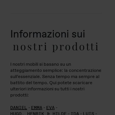
Informazioni sui
nostri prodotti
I nostri mobili si basano su un
atteggiamento semplice: la concentrazione
sull'essenziale. Senza tempo ma sempre al
battito del tempo. Qui potete scaricare
ulteriori informazioni su tutti i nostri
prodotti:
DANIEL
-
EMMA
-
EVA
-
HUGO, HENRIK & HILDE
-
IDA
-
LUIS
-