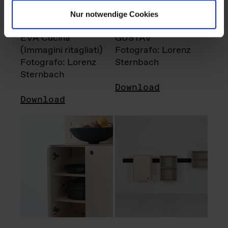
Nur notwendige Cookies
EVA Cucina
GUSTAV
(Immagini ritagliati)
Fotografo: Lorenz
Fotografo: Lorenz
Sternbach
Sternbach
Download
Download