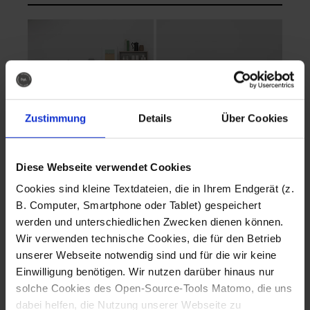
Zustimmung
Details
Über Cookies
Diese Webseite verwendet Cookies
EVA Cucina
EMMA + DANIEL
Cookies sind kleine Textdateien, die in Ihrem Endgerät (z.
Fotografo: Lorenz
Fotografo: Lorenz
B. Computer, Smartphone oder Tablet) gespeichert
Sternbach
Sternbach
werden und unterschiedlichen Zwecken dienen können.
Wir verwenden technische Cookies, die für den Betrieb
Download
Download
unserer Webseite notwendig sind und für die wir keine
Einwilligung benötigen. Wir nutzen darüber hinaus nur
solche Cookies des Open-Source-Tools Matomo, die uns
dabei helfen, die Nutzung unserer Webseite zu