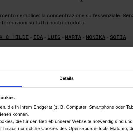
iamento semplice: la concentrazione sull'essenziale. Se
formazioni su tutti i nostri prodotti:
K & HILDE
-
IDA
-
LUIS
-
MARTA
-
MONIKA
-
SOFIA
Details
hivio di imm
Cookies
ien, die in Ihrem Endgerät (z. B. Computer, Smartphone oder Ta
ini!
ienen können.
kies, die für den Betrieb unserer Webseite notwendig sind und f
Das ganze 
re del materiale fotografico sono detenuti da
er hinaus nur solche Cookies des Open-Source-Tools Matomo, die