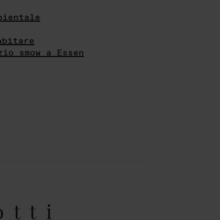
bientale
abitare
zio smow a Essen
otti