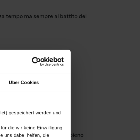
nza tempo ma sempre al battito del
Über Cookies
agini
blet) gespeichert werden und
ür die wir keine Einwilligung
Leben
GmbH e rimangono in pieno
 uns dabei helfen, die