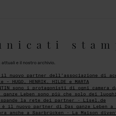
unicati stam
ttuali e il nostro archivio.
 il nuovo partner dell’associazione di ac
te – HUGO, HENRIK, HILDE e MARTA
NTIN sono i protagonisti di ogni camera d
s ganze Leben sono più che solo dei luogh
espande la rete dei partner - Lisel.de
 è il nuovo partner di Das ganze Leben a 
ora anche a Saarbrücken - La Maison diven