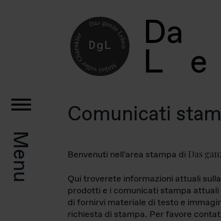
D
a
L
e
Comunicati sta
Menu
Das gan
Benvenuti nell'area stampa di
Qui troverete informazioni attuali sulla
prodotti e i comunicati stampa attuali 
di fornirvi materiale di testo e immagi
richiesta di stampa. Per favore contat