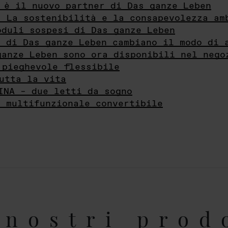
 è il nuovo partner di Das ganze Leben
- La sostenibilità e la consapevolezza am
oduli sospesi di Das ganze Leben
i di Das ganze Leben cambiano il modo di 
ganze Leben sono ora disponibili nel nego
 pieghevole flessibile
utta la vita
INA – due letti da sogno
e multifunzionale convertibile
nostri prod