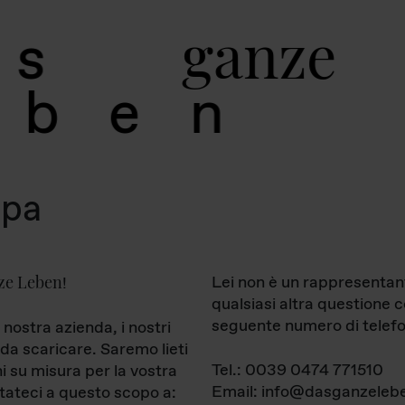
g
a
n
z
e
s
b
e
n
mpa
ze Leben
Lei non è un rappresentan
!
qualsiasi altra questione 
seguente numero di telefo
 nostra azienda, i nostri
da scaricare. Saremo lieti
Tel.: 0039 0474 771510
ni su misura per la vostra
Email: info@dasganzelebe
tateci a questo scopo a: