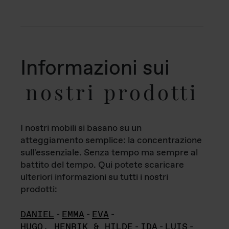
Informazioni sui
nostri prodotti
I nostri mobili si basano su un
atteggiamento semplice: la concentrazione
sull'essenziale. Senza tempo ma sempre al
battito del tempo. Qui potete scaricare
ulteriori informazioni su tutti i nostri
prodotti:
DANIEL
-
EMMA
-
EVA
-
HUGO, HENRIK & HILDE
-
IDA
-
LUIS
-