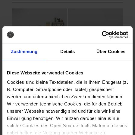
Zustimmung
Details
Über Cookies
Diese Webseite verwendet Cookies
EVA Cucina
EMMA + DANIEL
Cookies sind kleine Textdateien, die in Ihrem Endgerät (z.
Fotografo: Lorenz
Fotografo: Lorenz
B. Computer, Smartphone oder Tablet) gespeichert
Sternbach
Sternbach
werden und unterschiedlichen Zwecken dienen können.
Wir verwenden technische Cookies, die für den Betrieb
Download
Download
unserer Webseite notwendig sind und für die wir keine
Einwilligung benötigen. Wir nutzen darüber hinaus nur
solche Cookies des Open-Source-Tools Matomo, die uns
dabei helfen, die Nutzung unserer Webseite zu