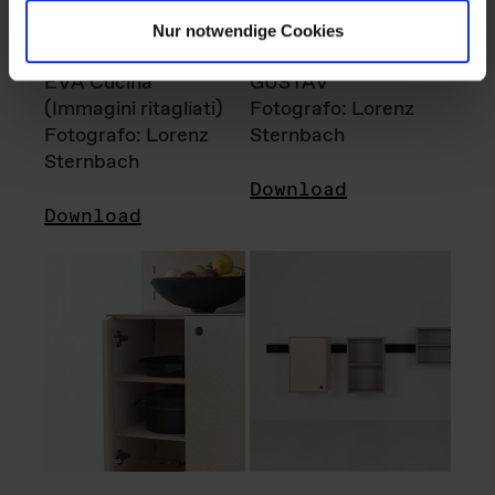
Nur notwendige Cookies
EVA Cucina
GUSTAV
(Immagini ritagliati)
Fotografo: Lorenz
Fotografo: Lorenz
Sternbach
Sternbach
Download
Download