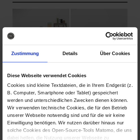
Zustimmung
Details
Über Cookies
Diese Webseite verwendet Cookies
EVA Cucina
EMMA + DANIEL
Cookies sind kleine Textdateien, die in Ihrem Endgerät (z.
Fotografo: Lorenz
Fotografo: Lorenz
B. Computer, Smartphone oder Tablet) gespeichert
Sternbach
Sternbach
werden und unterschiedlichen Zwecken dienen können.
Wir verwenden technische Cookies, die für den Betrieb
Download
Download
unserer Webseite notwendig sind und für die wir keine
Einwilligung benötigen. Wir nutzen darüber hinaus nur
solche Cookies des Open-Source-Tools Matomo, die uns
dabei helfen, die Nutzung unserer Webseite zu