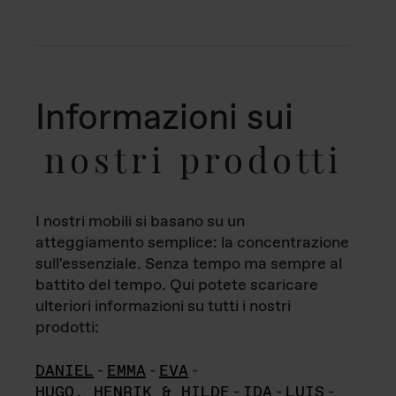
Informazioni sui
nostri prodotti
I nostri mobili si basano su un
atteggiamento semplice: la concentrazione
sull'essenziale. Senza tempo ma sempre al
battito del tempo. Qui potete scaricare
ulteriori informazioni su tutti i nostri
prodotti:
DANIEL
-
EMMA
-
EVA
-
HUGO, HENRIK & HILDE
-
IDA
-
LUIS
-