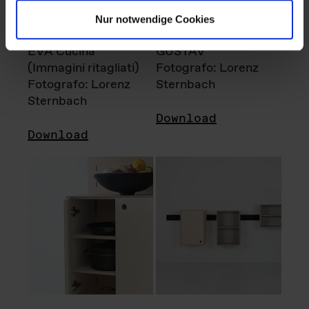
Nur notwendige Cookies
EVA Cucina
GUSTAV
(Immagini ritagliati)
Fotografo: Lorenz
Fotografo: Lorenz
Sternbach
Sternbach
Download
Download