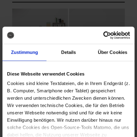
Zustimmung
Details
Über Cookies
Diese Webseite verwendet Cookies
EVA Cucina
EMMA + DANIEL
Cookies sind kleine Textdateien, die in Ihrem Endgerät (z.
Fotografo: Lorenz
Fotografo: Lorenz
B. Computer, Smartphone oder Tablet) gespeichert
Sternbach
Sternbach
werden und unterschiedlichen Zwecken dienen können.
Wir verwenden technische Cookies, die für den Betrieb
Download
Download
unserer Webseite notwendig sind und für die wir keine
Einwilligung benötigen. Wir nutzen darüber hinaus nur
solche Cookies des Open-Source-Tools Matomo, die uns
dabei helfen, die Nutzung unserer Webseite zu