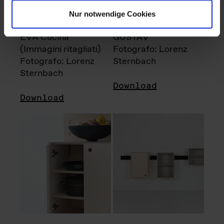
Nur notwendige Cookies
EVA Cucina
GUSTAV
(Immagini ritagliati)
Fotografo: Lorenz
Fotografo: Lorenz
Sternbach
Sternbach
Download
Download