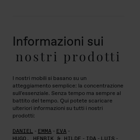
Informazioni sui
nostri prodotti
I nostri mobili si basano su un
atteggiamento semplice: la concentrazione
sull'essenziale. Senza tempo ma sempre al
battito del tempo. Qui potete scaricare
ulteriori informazioni su tutti i nostri
prodotti:
DANIEL
-
EMMA
-
EVA
-
HUGO, HENRIK & HILDE
-
IDA
-
LUIS
-