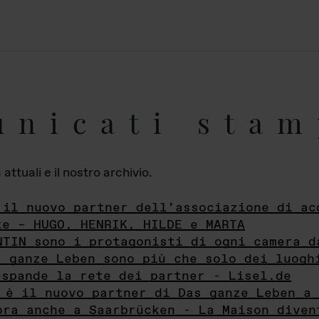
unicati stam
ttuali e il nostro archivio.
 il nuovo partner dell’associazione di ac
te – HUGO, HENRIK, HILDE e MARTA
NTIN sono i protagonisti di ogni camera d
s ganze Leben sono più che solo dei luogh
espande la rete dei partner - Lisel.de
 è il nuovo partner di Das ganze Leben a 
ora anche a Saarbrücken - La Maison diven