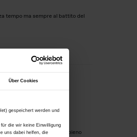
nza tempo ma sempre al battito del
Über Cookies
agini
blet) gespeichert werden und
ür die wir keine Einwilligung
Leben
GmbH e rimangono in pieno
 uns dabei helfen, die