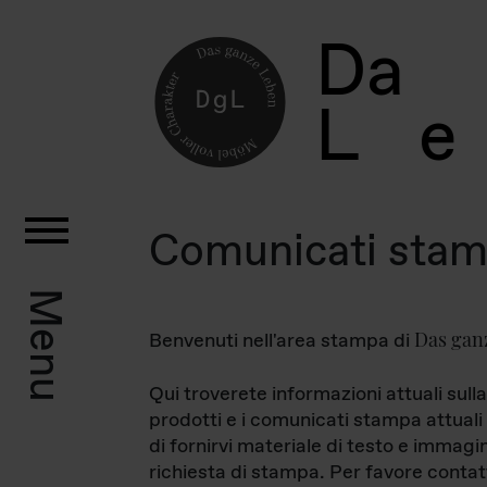
D
a
L
e
Comunicati sta
Menu
Das gan
Benvenuti nell'area stampa di
Qui troverete informazioni attuali sulla
prodotti e i comunicati stampa attuali 
di fornirvi materiale di testo e immagi
richiesta di stampa. Per favore contat