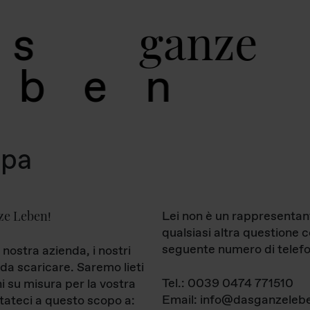
g
a
n
z
e
s
b
e
n
mpa
ze Leben
Lei non è un rappresentan
!
qualsiasi altra questione 
seguente numero di telefo
 nostra azienda, i nostri
da scaricare. Saremo lieti
Tel.: 0039 0474 771510
ni su misura per la vostra
Email: info@dasganzelebe
tateci a questo scopo a: