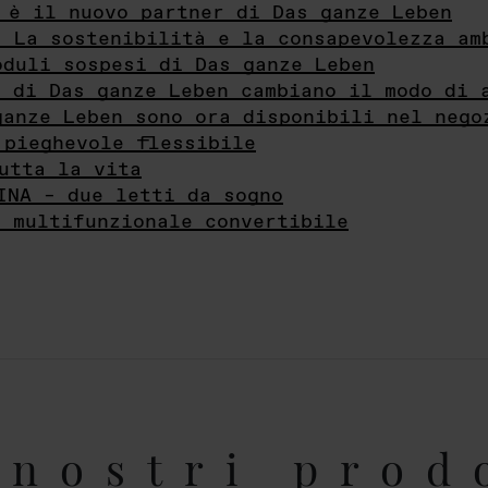
 è il nuovo partner di Das ganze Leben
- La sostenibilità e la consapevolezza am
oduli sospesi di Das ganze Leben
i di Das ganze Leben cambiano il modo di 
ganze Leben sono ora disponibili nel nego
 pieghevole flessibile
utta la vita
INA – due letti da sogno
e multifunzionale convertibile
nostri prod