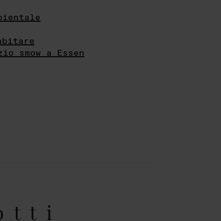
bientale
abitare
zio smow a Essen
otti