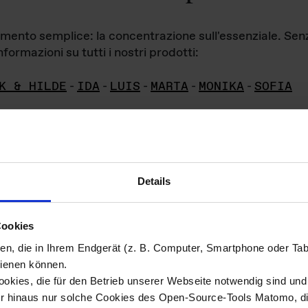
iamento semplice: la concentrazione sull'essenziale. Se
formazioni su tutti i nostri prodotti:
K & HILDE
-
IDA
-
LUIS
-
MARTA
-
MONIKA
-
SOFIA
Details
hivio di imm
Cookies
ien, die in Ihrem Endgerät (z. B. Computer, Smartphone oder Ta
ini!
ienen können.
kies, die für den Betrieb unserer Webseite notwendig sind und f
Das ganze 
re del materiale fotografico sono detenuti da
er hinaus nur solche Cookies des Open-Source-Tools Matomo, die