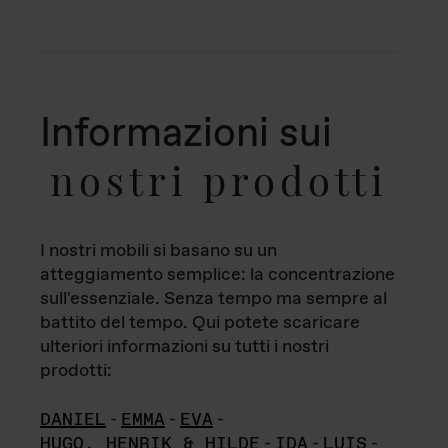
Informazioni sui
nostri prodotti
I nostri mobili si basano su un
atteggiamento semplice: la concentrazione
sull'essenziale. Senza tempo ma sempre al
battito del tempo. Qui potete scaricare
ulteriori informazioni su tutti i nostri
prodotti:
DANIEL
-
EMMA
-
EVA
-
HUGO, HENRIK & HILDE
-
IDA
-
LUIS
-