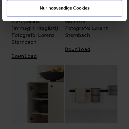
Nur notwendige Cookies
EVA Cucina
GUSTAV
(Immagini ritagliati)
Fotografo: Lorenz
Fotografo: Lorenz
Sternbach
Sternbach
Download
Download