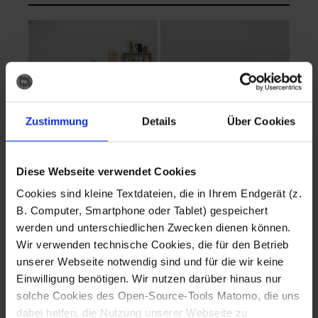
Zustimmung
Details
Über Cookies
Diese Webseite verwendet Cookies
EVA Cucina
EMMA + DANIEL
Cookies sind kleine Textdateien, die in Ihrem Endgerät (z.
Fotografo: Lorenz
Fotografo: Lorenz
B. Computer, Smartphone oder Tablet) gespeichert
Sternbach
Sternbach
werden und unterschiedlichen Zwecken dienen können.
Wir verwenden technische Cookies, die für den Betrieb
Download
Download
unserer Webseite notwendig sind und für die wir keine
Einwilligung benötigen. Wir nutzen darüber hinaus nur
solche Cookies des Open-Source-Tools Matomo, die uns
dabei helfen, die Nutzung unserer Webseite zu