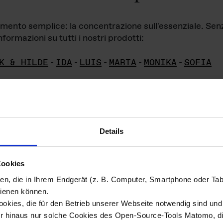
iamento semplice: la concentrazione sull'essenziale. Se
formazioni su tutti i nostri prodotti:
K & HILDE
-
IDA
-
LUIS
-
MARTA
-
MONIKA
-
SOFIA
Details
hivio di imm
Cookies
ien, die in Ihrem Endgerät (z. B. Computer, Smartphone oder Ta
ini!
ienen können.
kies, die für den Betrieb unserer Webseite notwendig sind und f
Das ganze 
re del materiale fotografico sono detenuti da
er hinaus nur solche Cookies des Open-Source-Tools Matomo, die