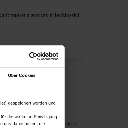
nza tempo ma sempre al battito del
Über Cookies
agini
blet) gespeichert werden und
ür die wir keine Einwilligung
Leben
GmbH e rimangono in pieno
 uns dabei helfen, die