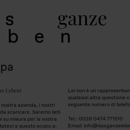
g
a
n
z
e
s
b
e
n
mpa
ze Leben
Lei non è un rappresentan
!
qualsiasi altra questione 
seguente numero di telefo
 nostra azienda, i nostri
da scaricare. Saremo lieti
Tel.: 0039 0474 771510
ni su misura per la vostra
Email: info@dasganzelebe
tateci a questo scopo a: