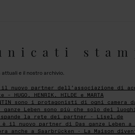
unicati stam
ttuali e il nostro archivio.
 il nuovo partner dell’associazione di ac
te – HUGO, HENRIK, HILDE e MARTA
NTIN sono i protagonisti di ogni camera d
s ganze Leben sono più che solo dei luogh
espande la rete dei partner - Lisel.de
 è il nuovo partner di Das ganze Leben a 
ora anche a Saarbrücken - La Maison diven