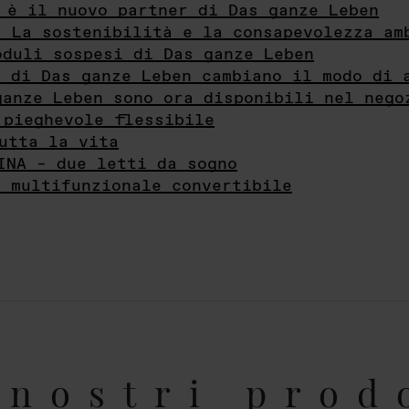
 è il nuovo partner di Das ganze Leben
- La sostenibilità e la consapevolezza am
oduli sospesi di Das ganze Leben
i di Das ganze Leben cambiano il modo di 
ganze Leben sono ora disponibili nel nego
 pieghevole flessibile
utta la vita
INA – due letti da sogno
e multifunzionale convertibile
nostri prod