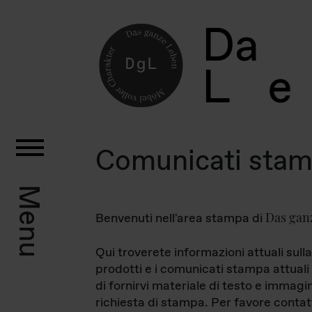
D
a
L
e
Comunicati sta
Menu
Das gan
Benvenuti nell'area stampa di
Qui troverete informazioni attuali sulla
prodotti e i comunicati stampa attuali 
di fornirvi materiale di testo e immagi
richiesta di stampa. Per favore contat