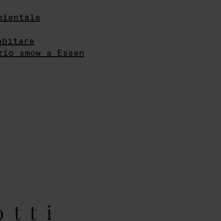
bientale
abitare
zio smow a Essen
otti