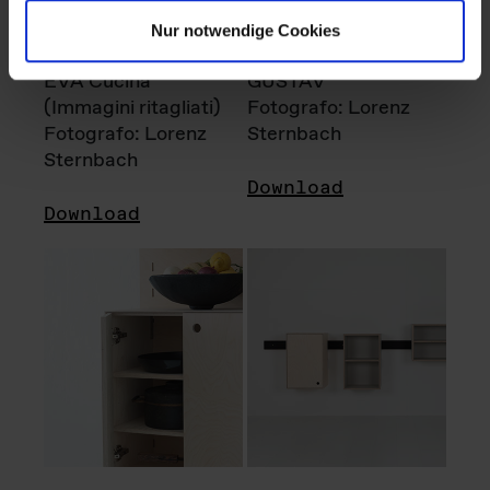
Nur notwendige Cookies
EVA Cucina
GUSTAV
(Immagini ritagliati)
Fotografo: Lorenz
Fotografo: Lorenz
Sternbach
Sternbach
Download
Download