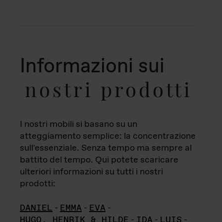
Informazioni sui
nostri prodotti
I nostri mobili si basano su un
atteggiamento semplice: la concentrazione
sull'essenziale. Senza tempo ma sempre al
battito del tempo. Qui potete scaricare
ulteriori informazioni su tutti i nostri
prodotti:
DANIEL
-
EMMA
-
EVA
-
HUGO, HENRIK & HILDE
-
IDA
-
LUIS
-