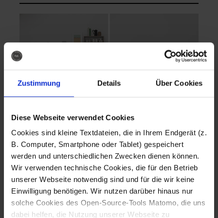
Zustimmung
Details
Über Cookies
Diese Webseite verwendet Cookies
EVA Cucina
EMMA + DANIEL
Cookies sind kleine Textdateien, die in Ihrem Endgerät (z.
Fotografo: Lorenz
Fotografo: Lorenz
B. Computer, Smartphone oder Tablet) gespeichert
Sternbach
Sternbach
werden und unterschiedlichen Zwecken dienen können.
Wir verwenden technische Cookies, die für den Betrieb
Download
Download
unserer Webseite notwendig sind und für die wir keine
Einwilligung benötigen. Wir nutzen darüber hinaus nur
solche Cookies des Open-Source-Tools Matomo, die uns
dabei helfen, die Nutzung unserer Webseite zu