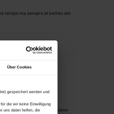
nza tempo ma sempre al battito del
Über Cookies
agini
blet) gespeichert werden und
ür die wir keine Einwilligung
Leben
GmbH e rimangono in pieno
 uns dabei helfen, die