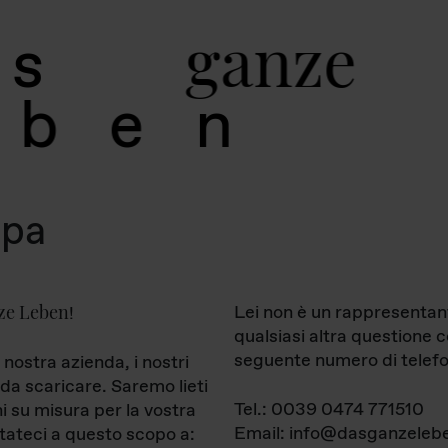
g
a
n
z
e
s
b
e
n
mpa
ze Leben
Lei non è un rappresentan
!
qualsiasi altra questione 
seguente numero di telefo
 nostra azienda, i nostri
da scaricare. Saremo lieti
Tel.: 0039 0474 771510
ni su misura per la vostra
Email: info@dasganzelebe
tateci a questo scopo a: