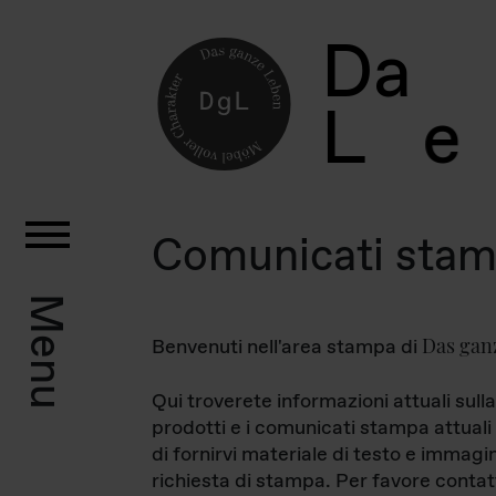
D
a
L
e
Comunicati sta
Menu
Das gan
Benvenuti nell'area stampa di
Qui troverete informazioni attuali sulla
prodotti e i comunicati stampa attuali 
di fornirvi materiale di testo e immagi
richiesta di stampa. Per favore contat