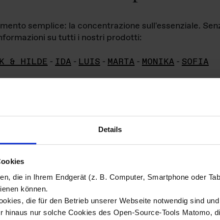
iamento semplice: la concentrazione sull'essenziale. Se
formazioni su tutti i nostri prodotti:
K & HILDE
-
IDA
-
LUIS
-
MARTA
-
MONIKA
-
SOFIA
Details
hivio di imm
Cookies
ien, die in Ihrem Endgerät (z. B. Computer, Smartphone oder Ta
ini!
ienen können.
kies, die für den Betrieb unserer Webseite notwendig sind und f
Das ganze 
re del materiale fotografico sono detenuti da
er hinaus nur solche Cookies des Open-Source-Tools Matomo, die