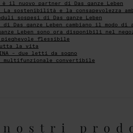
 è il nuovo partner di Das ganze Leben
- La sostenibilità e la consapevolezza am
oduli sospesi di Das ganze Leben
i di Das ganze Leben cambiano il modo di 
ganze Leben sono ora disponibili nel nego
 pieghevole flessibile
utta la vita
INA – due letti da sogno
e multifunzionale convertibile
nostri prod