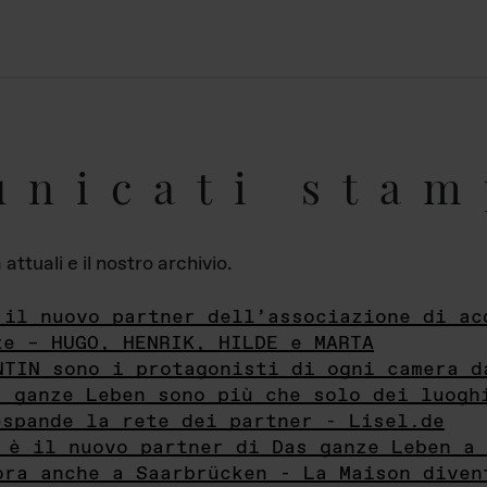
unicati stam
ttuali e il nostro archivio.
 il nuovo partner dell’associazione di ac
te – HUGO, HENRIK, HILDE e MARTA
NTIN sono i protagonisti di ogni camera d
s ganze Leben sono più che solo dei luogh
espande la rete dei partner - Lisel.de
 è il nuovo partner di Das ganze Leben a 
ora anche a Saarbrücken - La Maison diven