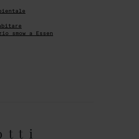
bientale
abitare
zio smow a Essen
otti