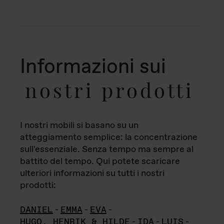
Informazioni sui
nostri prodotti
I nostri mobili si basano su un
atteggiamento semplice: la concentrazione
sull'essenziale. Senza tempo ma sempre al
battito del tempo. Qui potete scaricare
ulteriori informazioni su tutti i nostri
prodotti:
DANIEL
-
EMMA
-
EVA
-
HUGO, HENRIK & HILDE
-
IDA
-
LUIS
-