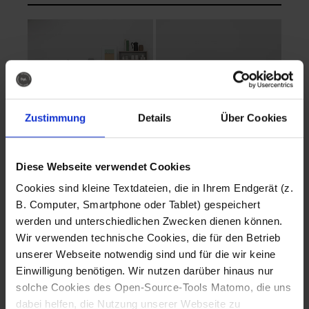
Zustimmung
Details
Über Cookies
Diese Webseite verwendet Cookies
EVA Cucina
EMMA + DANIEL
Cookies sind kleine Textdateien, die in Ihrem Endgerät (z.
Fotografo: Lorenz
Fotografo: Lorenz
B. Computer, Smartphone oder Tablet) gespeichert
Sternbach
Sternbach
werden und unterschiedlichen Zwecken dienen können.
Wir verwenden technische Cookies, die für den Betrieb
Download
Download
unserer Webseite notwendig sind und für die wir keine
Einwilligung benötigen. Wir nutzen darüber hinaus nur
solche Cookies des Open-Source-Tools Matomo, die uns
dabei helfen, die Nutzung unserer Webseite zu