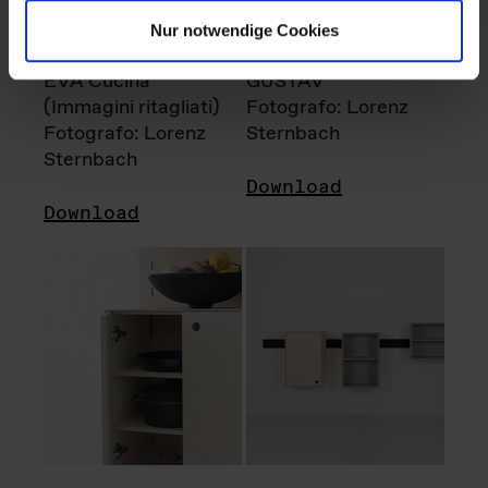
Nur notwendige Cookies
EVA Cucina
GUSTAV
(Immagini ritagliati)
Fotografo: Lorenz
Fotografo: Lorenz
Sternbach
Sternbach
Download
Download