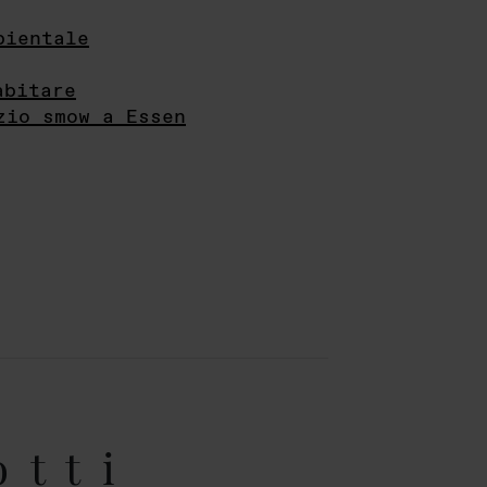
bientale
abitare
zio smow a Essen
otti