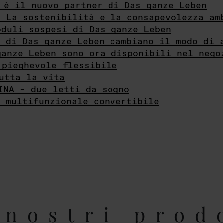
 è il nuovo partner di Das ganze Leben
- La sostenibilità e la consapevolezza am
oduli sospesi di Das ganze Leben
i di Das ganze Leben cambiano il modo di 
ganze Leben sono ora disponibili nel nego
 pieghevole flessibile
utta la vita
INA – due letti da sogno
e multifunzionale convertibile
nostri prod