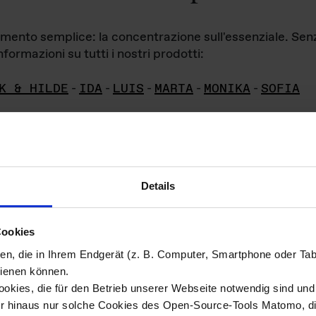
iamento semplice: la concentrazione sull'essenziale. Se
formazioni su tutti i nostri prodotti:
K & HILDE
-
IDA
-
LUIS
-
MARTA
-
MONIKA
-
SOFIA
Details
hivio di imm
Cookies
ien, die in Ihrem Endgerät (z. B. Computer, Smartphone oder Ta
ini!
ienen können.
kies, die für den Betrieb unserer Webseite notwendig sind und f
Das ganze 
re del materiale fotografico sono detenuti da
er hinaus nur solche Cookies des Open-Source-Tools Matomo, die