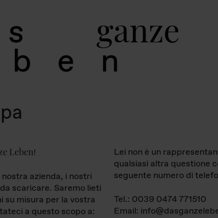
g
a
n
z
e
s
b
e
n
mpa
ze Leben
Lei non è un rappresentan
!
qualsiasi altra questione 
seguente numero di telefo
 nostra azienda, i nostri
da scaricare. Saremo lieti
Tel.: 0039 0474 771510
ni su misura per la vostra
Email: info@dasganzelebe
tateci a questo scopo a: