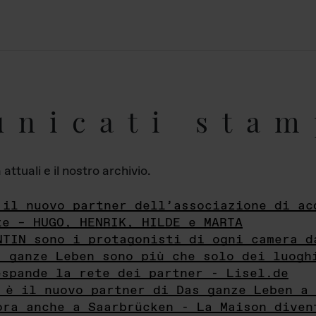
unicati stam
ttuali e il nostro archivio.
 il nuovo partner dell’associazione di ac
te – HUGO, HENRIK, HILDE e MARTA
NTIN sono i protagonisti di ogni camera d
s ganze Leben sono più che solo dei luogh
espande la rete dei partner - Lisel.de
 è il nuovo partner di Das ganze Leben a 
ora anche a Saarbrücken - La Maison diven