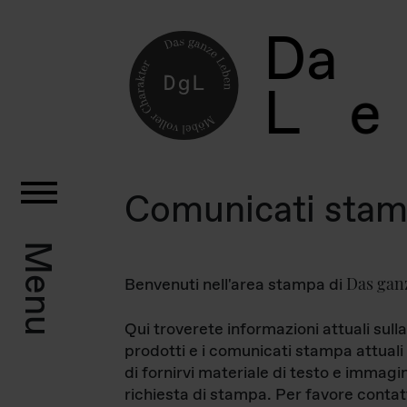
D
a
L
e
Comunicati sta
Menu
Das gan
Benvenuti nell'area stampa di
Qui troverete informazioni attuali sulla
prodotti e i comunicati stampa attuali 
di fornirvi materiale di testo e immagi
richiesta di stampa. Per favore contat