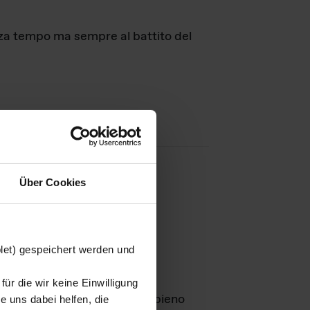
nza tempo ma sempre al battito del
Über Cookies
agini
blet) gespeichert werden und
ür die wir keine Einwilligung
Leben
GmbH e rimangono in pieno
 uns dabei helfen, die