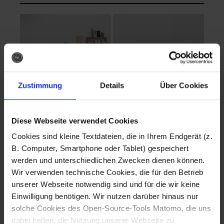
Zustimmung
Details
Über Cookies
Diese Webseite verwendet Cookies
EVA Cucina
EMMA + DANIEL
Cookies sind kleine Textdateien, die in Ihrem Endgerät (z.
Fotografo: Lorenz
Fotografo: Lorenz
B. Computer, Smartphone oder Tablet) gespeichert
Sternbach
Sternbach
werden und unterschiedlichen Zwecken dienen können.
Wir verwenden technische Cookies, die für den Betrieb
Download
Download
unserer Webseite notwendig sind und für die wir keine
Einwilligung benötigen. Wir nutzen darüber hinaus nur
solche Cookies des Open-Source-Tools Matomo, die uns
dabei helfen, die Nutzung unserer Webseite zu