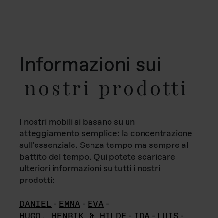
Informazioni sui
nostri prodotti
I nostri mobili si basano su un
atteggiamento semplice: la concentrazione
sull'essenziale. Senza tempo ma sempre al
battito del tempo. Qui potete scaricare
ulteriori informazioni su tutti i nostri
prodotti:
DANIEL
-
EMMA
-
EVA
-
HUGO, HENRIK & HILDE
-
IDA
-
LUIS
-