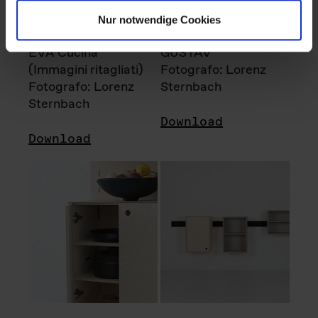
Nur notwendige Cookies
EVA Cucina
GUSTAV
(Immagini ritagliati)
Fotografo: Lorenz
Fotografo: Lorenz
Sternbach
Sternbach
Download
Download