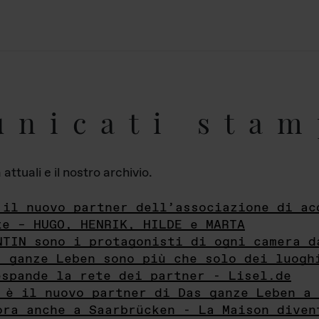
unicati stam
ttuali e il nostro archivio.
 il nuovo partner dell’associazione di ac
te – HUGO, HENRIK, HILDE e MARTA
NTIN sono i protagonisti di ogni camera d
s ganze Leben sono più che solo dei luogh
espande la rete dei partner - Lisel.de
 è il nuovo partner di Das ganze Leben a 
ora anche a Saarbrücken - La Maison diven