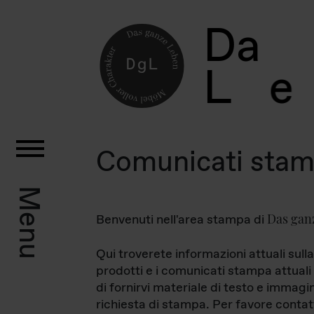
D
a
L
e
Comunicati sta
Menu
Das gan
Benvenuti nell'area stampa di
Qui troverete informazioni attuali sulla
prodotti e i comunicati stampa attuali 
di fornirvi materiale di testo e immagi
richiesta di stampa. Per favore contat