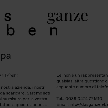
g
a
n
z
e
s
b
e
n
mpa
ze Leben
Lei non è un rappresentan
!
qualsiasi altra questione 
seguente numero di telefo
 nostra azienda, i nostri
da scaricare. Saremo lieti
Tel.: 0039 0474 771510
ni su misura per la vostra
Email: info@dasganzelebe
tateci a questo scopo a: