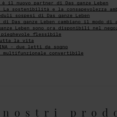
 è il nuovo partner di Das ganze Leben
- La sostenibilità e la consapevolezza am
oduli sospesi di Das ganze Leben
i di Das ganze Leben cambiano il modo di 
ganze Leben sono ora disponibili nel nego
 pieghevole flessibile
utta la vita
INA – due letti da sogno
e multifunzionale convertibile
nostri prod