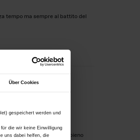
nza tempo ma sempre al battito del
Über Cookies
agini
blet) gespeichert werden und
ür die wir keine Einwilligung
Leben
GmbH e rimangono in pieno
 uns dabei helfen, die