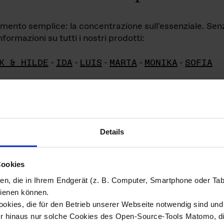
iamento semplice: la concentrazione sull'essenziale. Se
formazioni su tutti i nostri prodotti:
K & HILDE
-
IDA
-
LUIS
-
MARTA
-
MONIKA
-
SOFIA
Details
hivio di imm
Cookies
ien, die in Ihrem Endgerät (z. B. Computer, Smartphone oder Ta
ini!
ienen können.
kies, die für den Betrieb unserer Webseite notwendig sind und f
Das ganze 
re del materiale fotografico sono detenuti da
er hinaus nur solche Cookies des Open-Source-Tools Matomo, die