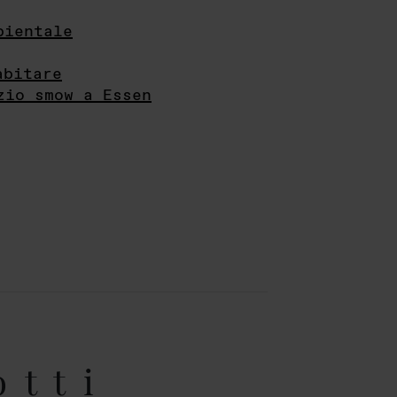
bientale
abitare
zio smow a Essen
otti