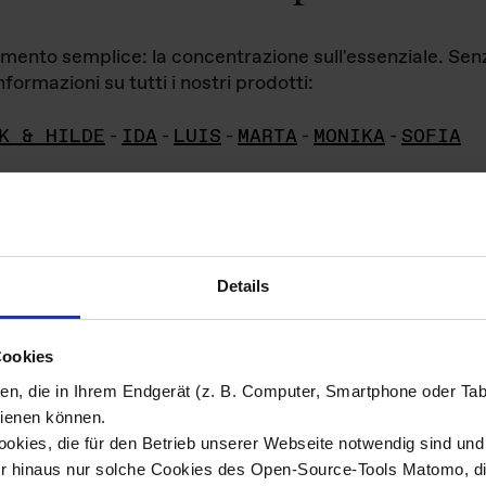
iamento semplice: la concentrazione sull'essenziale. Se
formazioni su tutti i nostri prodotti:
K & HILDE
-
IDA
-
LUIS
-
MARTA
-
MONIKA
-
SOFIA
Details
hivio di imm
Cookies
ien, die in Ihrem Endgerät (z. B. Computer, Smartphone oder Ta
ini!
ienen können.
kies, die für den Betrieb unserer Webseite notwendig sind und f
Das ganze 
re del materiale fotografico sono detenuti da
er hinaus nur solche Cookies des Open-Source-Tools Matomo, die