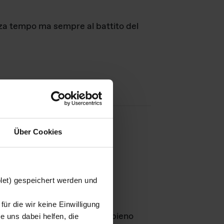
nza tempo ma sempre al battito del
Über Cookies
agini
blet) gespeichert werden und
ür die wir keine Einwilligung
Leben
GmbH e rimangono in pieno
 uns dabei helfen, die