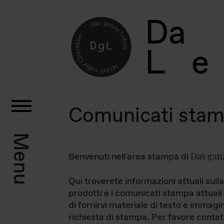
D
a
L
e
Comunicati sta
Menu
Das gan
Benvenuti nell'area stampa di
Qui troverete informazioni attuali sulla
prodotti e i comunicati stampa attuali 
di fornirvi materiale di testo e immagi
richiesta di stampa. Per favore contat