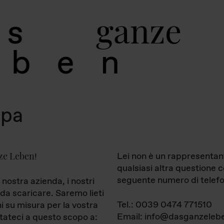
g
a
n
z
e
s
b
e
n
mpa
ze Leben
Lei non è un rappresentan
!
qualsiasi altra questione 
seguente numero di telefo
 nostra azienda, i nostri
da scaricare. Saremo lieti
Tel.: 0039 0474 771510
ni su misura per la vostra
Email: info@dasganzelebe
tateci a questo scopo a: