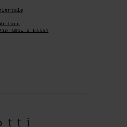
bientale
abitare
zio smow a Essen
otti