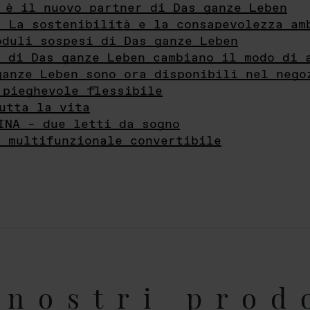
 è il nuovo partner di Das ganze Leben
- La sostenibilità e la consapevolezza am
oduli sospesi di Das ganze Leben
i di Das ganze Leben cambiano il modo di 
ganze Leben sono ora disponibili nel nego
 pieghevole flessibile
utta la vita
INA – due letti da sogno
e multifunzionale convertibile
nostri prod