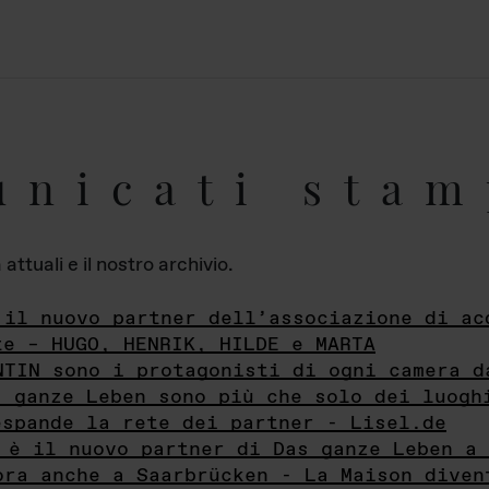
unicati stam
ttuali e il nostro archivio.
 il nuovo partner dell’associazione di ac
te – HUGO, HENRIK, HILDE e MARTA
NTIN sono i protagonisti di ogni camera d
s ganze Leben sono più che solo dei luogh
espande la rete dei partner - Lisel.de
 è il nuovo partner di Das ganze Leben a 
ora anche a Saarbrücken - La Maison diven