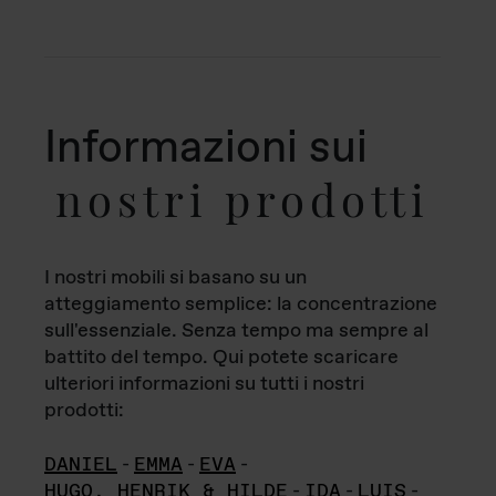
Informazioni sui
nostri prodotti
I nostri mobili si basano su un
atteggiamento semplice: la concentrazione
sull'essenziale. Senza tempo ma sempre al
battito del tempo. Qui potete scaricare
ulteriori informazioni su tutti i nostri
prodotti:
DANIEL
-
EMMA
-
EVA
-
HUGO, HENRIK & HILDE
-
IDA
-
LUIS
-