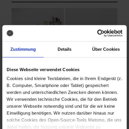
Zustimmung
Details
Über Cookies
Diese Webseite verwendet Cookies
EVA Cucina
EMMA + DANIEL
Cookies sind kleine Textdateien, die in Ihrem Endgerät (z.
Fotografo: Lorenz
Fotografo: Lorenz
B. Computer, Smartphone oder Tablet) gespeichert
Sternbach
Sternbach
werden und unterschiedlichen Zwecken dienen können.
Wir verwenden technische Cookies, die für den Betrieb
Download
Download
unserer Webseite notwendig sind und für die wir keine
Einwilligung benötigen. Wir nutzen darüber hinaus nur
solche Cookies des Open-Source-Tools Matomo, die uns
dabei helfen, die Nutzung unserer Webseite zu