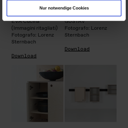
Nur notwendige Cookies
EVA Cucina
GUSTAV
(Immagini ritagliati)
Fotografo: Lorenz
Fotografo: Lorenz
Sternbach
Sternbach
Download
Download