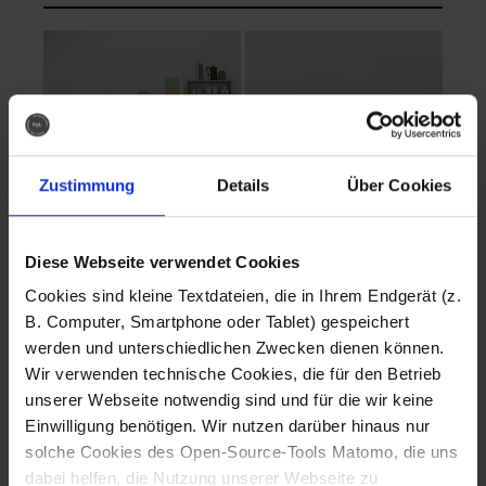
Zustimmung
Details
Über Cookies
Diese Webseite verwendet Cookies
EVA Cucina
EMMA + DANIEL
Cookies sind kleine Textdateien, die in Ihrem Endgerät (z.
Fotografo: Lorenz
Fotografo: Lorenz
B. Computer, Smartphone oder Tablet) gespeichert
Sternbach
Sternbach
werden und unterschiedlichen Zwecken dienen können.
Wir verwenden technische Cookies, die für den Betrieb
Download
Download
unserer Webseite notwendig sind und für die wir keine
Einwilligung benötigen. Wir nutzen darüber hinaus nur
solche Cookies des Open-Source-Tools Matomo, die uns
dabei helfen, die Nutzung unserer Webseite zu