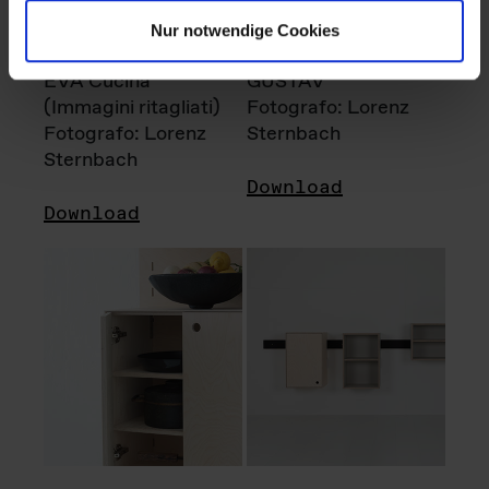
Nur notwendige Cookies
EVA Cucina
GUSTAV
(Immagini ritagliati)
Fotografo: Lorenz
Fotografo: Lorenz
Sternbach
Sternbach
Download
Download