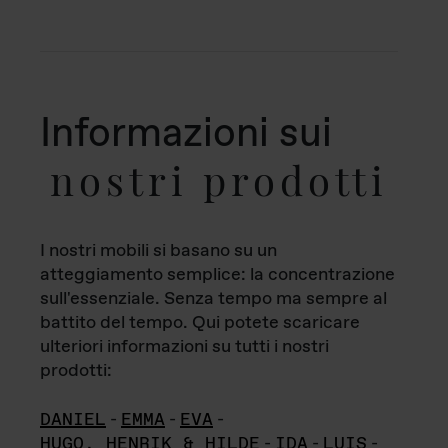
Informazioni sui
nostri prodotti
I nostri mobili si basano su un
atteggiamento semplice: la concentrazione
sull'essenziale. Senza tempo ma sempre al
battito del tempo. Qui potete scaricare
ulteriori informazioni su tutti i nostri
prodotti:
DANIEL
-
EMMA
-
EVA
-
HUGO, HENRIK & HILDE
-
IDA
-
LUIS
-