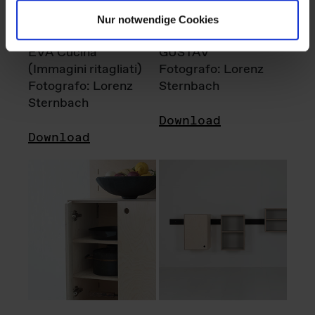
Nur notwendige Cookies
EVA Cucina
GUSTAV
(Immagini ritagliati)
Fotografo: Lorenz
Fotografo: Lorenz
Sternbach
Sternbach
Download
Download