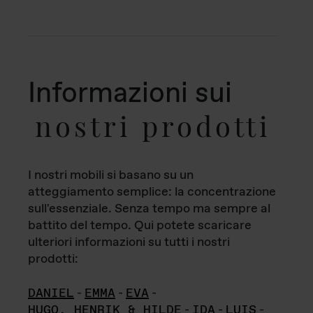
Informazioni sui
nostri prodotti
I nostri mobili si basano su un
atteggiamento semplice: la concentrazione
sull'essenziale. Senza tempo ma sempre al
battito del tempo. Qui potete scaricare
ulteriori informazioni su tutti i nostri
prodotti:
DANIEL
-
EMMA
-
EVA
-
HUGO, HENRIK & HILDE
-
IDA
-
LUIS
-