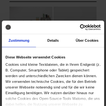
Zustimmung
Details
Über Cookies
Diese Webseite verwendet Cookies
EVA Cucina
EMMA + DANIEL
Cookies sind kleine Textdateien, die in Ihrem Endgerät (z.
Fotografo: Lorenz
Fotografo: Lorenz
B. Computer, Smartphone oder Tablet) gespeichert
Sternbach
Sternbach
werden und unterschiedlichen Zwecken dienen können.
Wir verwenden technische Cookies, die für den Betrieb
Download
Download
unserer Webseite notwendig sind und für die wir keine
Einwilligung benötigen. Wir nutzen darüber hinaus nur
solche Cookies des Open-Source-Tools Matomo, die uns
dabei helfen, die Nutzung unserer Webseite zu