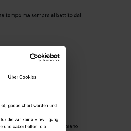
nza tempo ma sempre al battito del
Über Cookies
agini
blet) gespeichert werden und
ür die wir keine Einwilligung
Leben
GmbH e rimangono in pieno
 uns dabei helfen, die