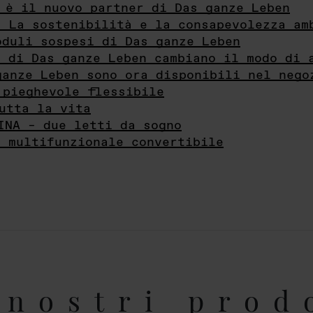
 è il nuovo partner di Das ganze Leben
- La sostenibilità e la consapevolezza am
oduli sospesi di Das ganze Leben
i di Das ganze Leben cambiano il modo di 
ganze Leben sono ora disponibili nel nego
 pieghevole flessibile
utta la vita
INA – due letti da sogno
e multifunzionale convertibile
nostri prod