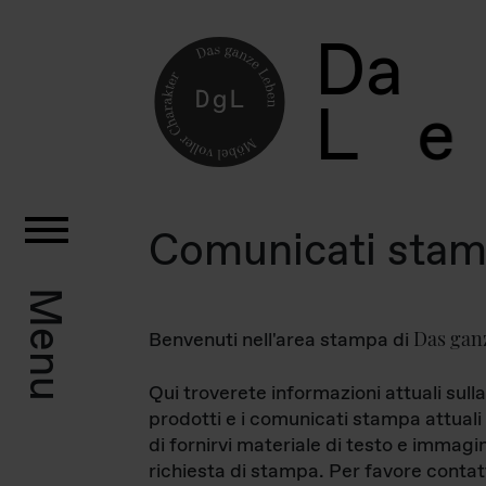
D
a
L
e
Comunicati sta
Menu
Das gan
Benvenuti nell'area stampa di
Qui troverete informazioni attuali sulla
prodotti e i comunicati stampa attuali 
di fornirvi materiale di testo e immagi
richiesta di stampa. Per favore contat