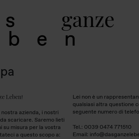
g
a
n
z
e
s
b
e
n
mpa
ze Leben
Lei non è un rappresentan
!
qualsiasi altra questione 
seguente numero di telefo
 nostra azienda, i nostri
da scaricare. Saremo lieti
Tel.: 0039 0474 771510
ni su misura per la vostra
Email: info@dasganzelebe
tateci a questo scopo a: