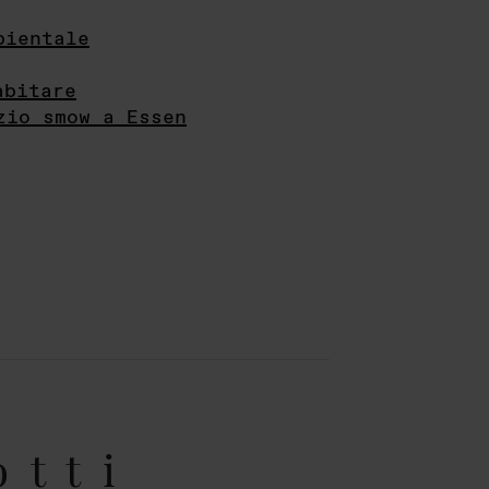
bientale
abitare
zio smow a Essen
otti