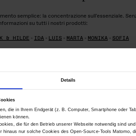
iamento semplice: la concentrazione sull'essenziale. Se
formazioni su tutti i nostri prodotti:
K & HILDE
-
IDA
-
LUIS
-
MARTA
-
MONIKA
-
SOFIA
Details
hivio di imm
Cookies
ien, die in Ihrem Endgerät (z. B. Computer, Smartphone oder Ta
ini!
ienen können.
kies, die für den Betrieb unserer Webseite notwendig sind und f
Das ganze 
re del materiale fotografico sono detenuti da
er hinaus nur solche Cookies des Open-Source-Tools Matomo, die