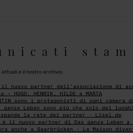
unicati stam
ttuali e il nostro archivio.
 il nuovo partner dell’associazione di ac
te – HUGO, HENRIK, HILDE e MARTA
NTIN sono i protagonisti di ogni camera d
s ganze Leben sono più che solo dei luogh
espande la rete dei partner - Lisel.de
 è il nuovo partner di Das ganze Leben a 
ora anche a Saarbrücken - La Maison diven