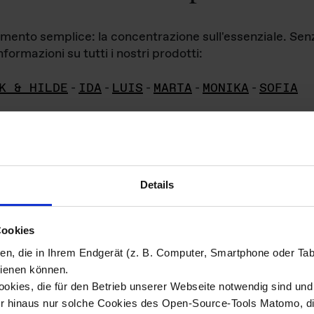
iamento semplice: la concentrazione sull'essenziale. Se
formazioni su tutti i nostri prodotti:
K & HILDE
-
IDA
-
LUIS
-
MARTA
-
MONIKA
-
SOFIA
Details
hivio di imm
Cookies
ien, die in Ihrem Endgerät (z. B. Computer, Smartphone oder Ta
ini!
ienen können.
kies, die für den Betrieb unserer Webseite notwendig sind und f
Das ganze 
re del materiale fotografico sono detenuti da
er hinaus nur solche Cookies des Open-Source-Tools Matomo, die