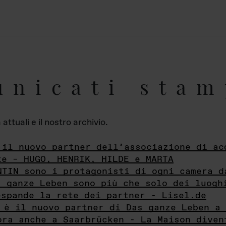
unicati stam
ttuali e il nostro archivio.
 il nuovo partner dell’associazione di ac
te – HUGO, HENRIK, HILDE e MARTA
NTIN sono i protagonisti di ogni camera d
s ganze Leben sono più che solo dei luogh
espande la rete dei partner - Lisel.de
 è il nuovo partner di Das ganze Leben a 
ora anche a Saarbrücken - La Maison diven