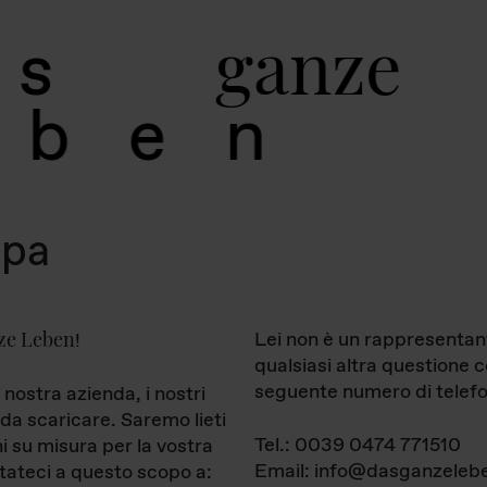
g
a
n
z
e
s
b
e
n
mpa
ze Leben
Lei non è un rappresentan
!
qualsiasi altra questione 
seguente numero di telefo
 nostra azienda, i nostri
da scaricare. Saremo lieti
Tel.: 0039 0474 771510
ni su misura per la vostra
Email: info@dasganzelebe
tateci a questo scopo a: