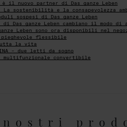
 è il nuovo partner di Das ganze Leben
- La sostenibilità e la consapevolezza am
oduli sospesi di Das ganze Leben
i di Das ganze Leben cambiano il modo di 
ganze Leben sono ora disponibili nel nego
 pieghevole flessibile
utta la vita
INA – due letti da sogno
e multifunzionale convertibile
nostri prod