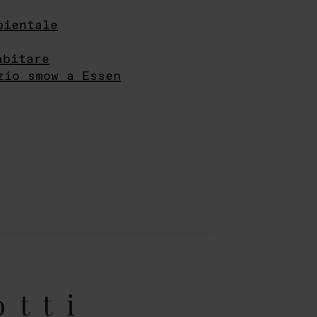
bientale
abitare
zio smow a Essen
otti