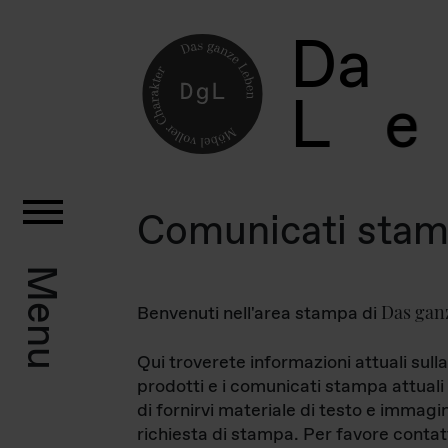
D
a
L
e
Comunicati sta
Menu
Das gan
Benvenuti nell'area stampa di
Qui troverete informazioni attuali sulla
prodotti e i comunicati stampa attuali 
di fornirvi materiale di testo e immagi
richiesta di stampa. Per favore contat