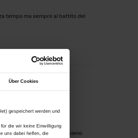
nza tempo ma sempre al battito del
Über Cookies
agini
blet) gespeichert werden und
ür die wir keine Einwilligung
Leben
GmbH e rimangono in pieno
 uns dabei helfen, die