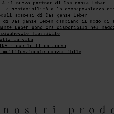
 è il nuovo partner di Das ganze Leben
- La sostenibilità e la consapevolezza am
oduli sospesi di Das ganze Leben
i di Das ganze Leben cambiano il modo di 
ganze Leben sono ora disponibili nel nego
 pieghevole flessibile
utta la vita
INA – due letti da sogno
e multifunzionale convertibile
nostri prod