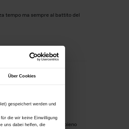
nza tempo ma sempre al battito del
Über Cookies
agini
blet) gespeichert werden und
ür die wir keine Einwilligung
Leben
GmbH e rimangono in pieno
 uns dabei helfen, die