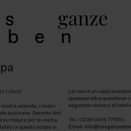
g
a
n
z
e
s
b
e
n
mpa
ze Leben
Lei non è un rappresentan
!
qualsiasi altra questione 
seguente numero di telefo
 nostra azienda, i nostri
da scaricare. Saremo lieti
Tel.: 0039 0474 771510
ni su misura per la vostra
Email: info@dasganzelebe
tateci a questo scopo a: