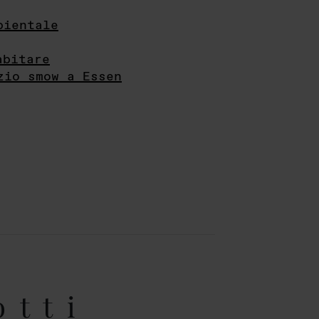
bientale
abitare
zio smow a Essen
otti