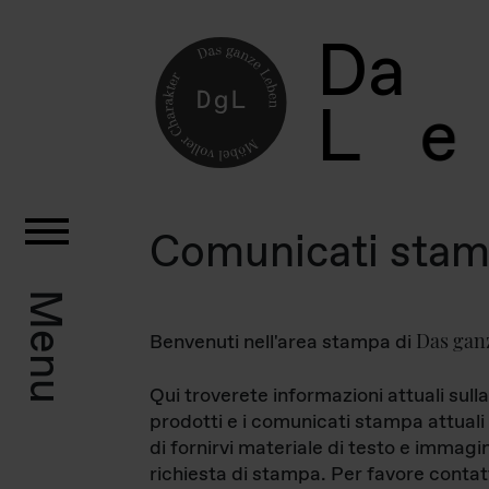
D
a
L
e
Comunicati sta
Menu
Das gan
Benvenuti nell'area stampa di
Qui troverete informazioni attuali sulla
prodotti e i comunicati stampa attuali 
di fornirvi materiale di testo e immagi
richiesta di stampa. Per favore contat