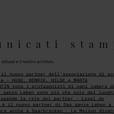
unicati stam
ttuali e il nostro archivio.
 il nuovo partner dell’associazione di ac
te – HUGO, HENRIK, HILDE e MARTA
NTIN sono i protagonisti di ogni camera d
s ganze Leben sono più che solo dei luogh
espande la rete dei partner - Lisel.de
 è il nuovo partner di Das ganze Leben a 
ora anche a Saarbrücken - La Maison diven