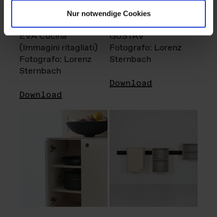
Nur notwendige Cookies
EVA Cucina
GUSTAV
(Immagini ritagliati)
Fotografo: Lorenz
Fotografo: Lorenz
Sternbach
Sternbach
Download
Download