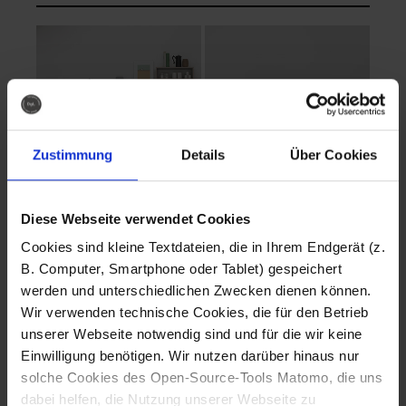
Zustimmung
Details
Über Cookies
Diese Webseite verwendet Cookies
EVA Cucina
EMMA + DANIEL
Cookies sind kleine Textdateien, die in Ihrem Endgerät (z.
Fotografo: Lorenz
Fotografo: Lorenz
B. Computer, Smartphone oder Tablet) gespeichert
Sternbach
Sternbach
werden und unterschiedlichen Zwecken dienen können.
Wir verwenden technische Cookies, die für den Betrieb
Download
Download
unserer Webseite notwendig sind und für die wir keine
Einwilligung benötigen. Wir nutzen darüber hinaus nur
solche Cookies des Open-Source-Tools Matomo, die uns
dabei helfen, die Nutzung unserer Webseite zu