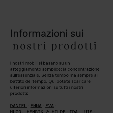
Informazioni sui
nostri prodotti
I nostri mobili si basano su un
atteggiamento semplice: la concentrazione
sull'essenziale. Senza tempo ma sempre al
battito del tempo. Qui potete scaricare
ulteriori informazioni su tutti i nostri
prodotti:
DANIEL
-
EMMA
-
EVA
-
HUGO, HENRIK & HILDE
-
IDA
-
LUIS
-