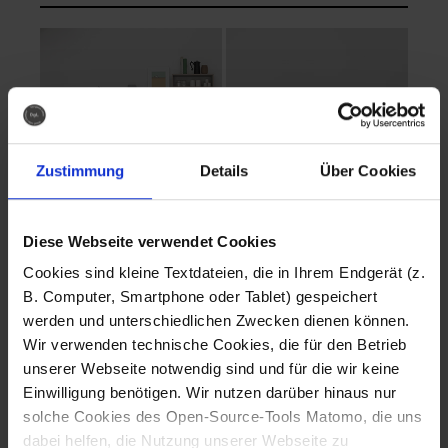
Zustimmung
Details
Über Cookies
Diese Webseite verwendet Cookies
EVA Cucina
EMMA + DANIEL
Cookies sind kleine Textdateien, die in Ihrem Endgerät (z.
Fotografo: Lorenz
Fotografo: Lorenz
B. Computer, Smartphone oder Tablet) gespeichert
Sternbach
Sternbach
werden und unterschiedlichen Zwecken dienen können.
Wir verwenden technische Cookies, die für den Betrieb
Download
Download
unserer Webseite notwendig sind und für die wir keine
Einwilligung benötigen. Wir nutzen darüber hinaus nur
solche Cookies des Open-Source-Tools Matomo, die uns
dabei helfen, die Nutzung unserer Webseite zu