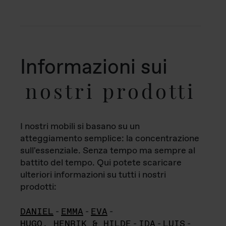
Informazioni sui
nostri prodotti
I nostri mobili si basano su un
atteggiamento semplice: la concentrazione
sull'essenziale. Senza tempo ma sempre al
battito del tempo. Qui potete scaricare
ulteriori informazioni su tutti i nostri
prodotti:
DANIEL
-
EMMA
-
EVA
-
HUGO, HENRIK & HILDE
-
IDA
-
LUIS
-