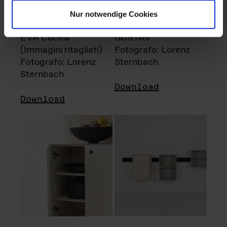
Nur notwendige Cookies
EVA Cucina
GUSTAV
(Immagini ritagliati)
Fotografo: Lorenz
Fotografo: Lorenz
Sternbach
Sternbach
Download
Download