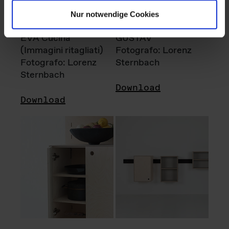
Nur notwendige Cookies
EVA Cucina
GUSTAV
(Immagini ritagliati)
Fotografo: Lorenz
Fotografo: Lorenz
Sternbach
Sternbach
Download
Download