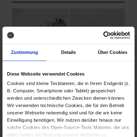
Zustimmung
Details
Über Cookies
Diese Webseite verwendet Cookies
EVA Cucina
EMMA + DANIEL
Cookies sind kleine Textdateien, die in Ihrem Endgerät (z.
Fotografo: Lorenz
Fotografo: Lorenz
B. Computer, Smartphone oder Tablet) gespeichert
Sternbach
Sternbach
werden und unterschiedlichen Zwecken dienen können.
Wir verwenden technische Cookies, die für den Betrieb
Download
Download
unserer Webseite notwendig sind und für die wir keine
Einwilligung benötigen. Wir nutzen darüber hinaus nur
solche Cookies des Open-Source-Tools Matomo, die uns
dabei helfen, die Nutzung unserer Webseite zu