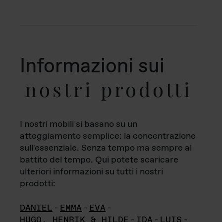
Informazioni sui
nostri prodotti
I nostri mobili si basano su un
atteggiamento semplice: la concentrazione
sull'essenziale. Senza tempo ma sempre al
battito del tempo. Qui potete scaricare
ulteriori informazioni su tutti i nostri
prodotti:
DANIEL
-
EMMA
-
EVA
-
HUGO, HENRIK & HILDE
-
IDA
-
LUIS
-