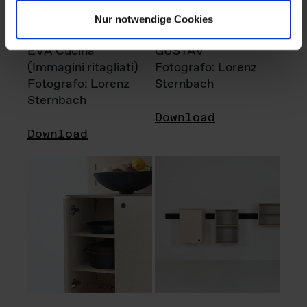
Nur notwendige Cookies
EVA Cucina
GUSTAV
(Immagini ritagliati)
Fotografo: Lorenz
Fotografo: Lorenz
Sternbach
Sternbach
Download
Download