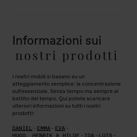
Informazioni sui
nostri prodotti
I nostri mobili si basano su un
atteggiamento semplice: la concentrazione
sull'essenziale. Senza tempo ma sempre al
battito del tempo. Qui potete scaricare
ulteriori informazioni su tutti i nostri
prodotti:
DANIEL
-
EMMA
-
EVA
-
HUGO, HENRIK & HILDE
-
IDA
-
LUIS
-