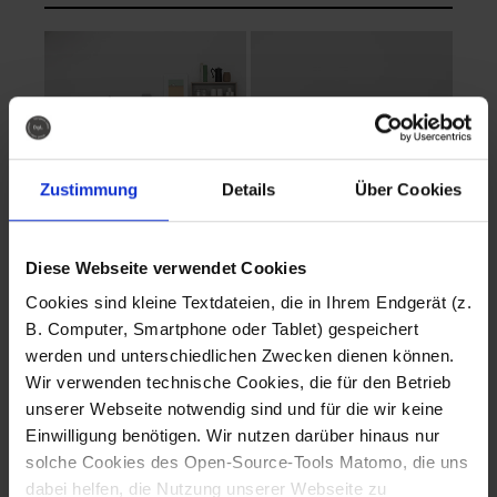
Zustimmung
Details
Über Cookies
Diese Webseite verwendet Cookies
EVA Cucina
EMMA + DANIEL
Cookies sind kleine Textdateien, die in Ihrem Endgerät (z.
Fotografo: Lorenz
Fotografo: Lorenz
B. Computer, Smartphone oder Tablet) gespeichert
Sternbach
Sternbach
werden und unterschiedlichen Zwecken dienen können.
Wir verwenden technische Cookies, die für den Betrieb
Download
Download
unserer Webseite notwendig sind und für die wir keine
Einwilligung benötigen. Wir nutzen darüber hinaus nur
solche Cookies des Open-Source-Tools Matomo, die uns
dabei helfen, die Nutzung unserer Webseite zu